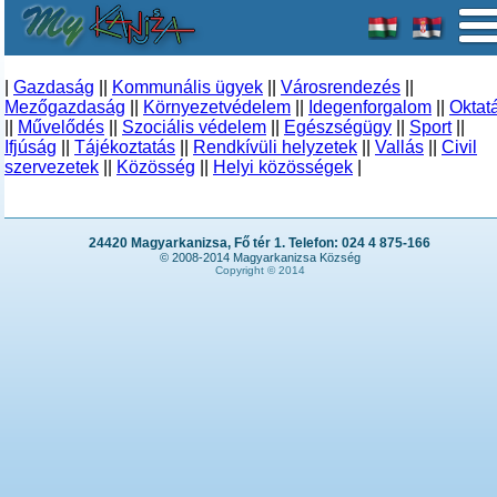
|
Gazdaság
||
Kommunális ügyek
||
Városrendezés
||
Mezőgazdaság
||
Környezetvédelem
||
Idegenforgalom
||
Oktat
||
Művelődés
||
Szociális védelem
||
Egészségügy
||
Sport
||
Ifjúság
||
Tájékoztatás
||
Rendkívüli helyzetek
||
Vallás
||
Civil
szervezetek
||
Közösség
||
Helyi közösségek
|
24420 Magyarkanizsa, Fő tér 1. Telefon: 024 4 875-166
© 2008-2014 Magyarkanizsa Község
Copyright © 2014