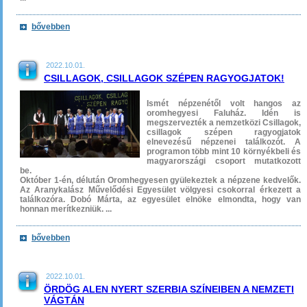
bővebben
2022.10.01.
CSILLAGOK, CSILLAGOK SZÉPEN RAGYOGJATOK!
Ismét népzenétől volt hangos az
oromhegyesi Faluház. Idén is
megszervezték a nemzetközi Csillagok,
csillagok szépen ragyogjatok
elnevezésű népzenei találkozót. A
programon több mint 10 környékbeli és
magyarországi csoport mutatkozott
be.
Október 1-én, délután Oromhegyesen gyülekeztek a népzene kedvelők.
Az Aranykalász Művelődési Egyesület völgyesi csokorral érkezett a
találkozóra. Dobó Márta, az egyesület elnöke elmondta, hogy van
honnan merítkezniük. ...
bővebben
2022.10.01.
ÖRDÖG ALEN NYERT SZERBIA SZÍNEIBEN A NEMZETI
VÁGTÁN