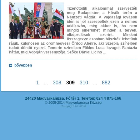
Tizenötödik alkalommal szervezték
meg Budapesten a Hősök terén a
Nemzeti Vágtát. A vajdasági lovasok
idén is jól szerepeltek ezen a nemes
találkozón, még akkor is, ha nem
mindig sikerülhet minden a tervek,
elképzelések szerint. Mindent
összegezve azonban büszkék lehetünk
rájuk, különösen az oromhegyesi Ördög Alenre, aki Szerbia színeiben
tudott döntőt nyerni. Temerin színeiben Földes Luca lovagolt Fantázia
hátán, míg Adorján versenyzője, Szőke Dániel Licino ...
bővebben
1
...
308
309
310
...
882
24420 Magyarkanizsa, Fő tér 1. Telefon: 024 4 875-166
© 2008-2014 Magyarkanizsa Község
Copyright © 2014