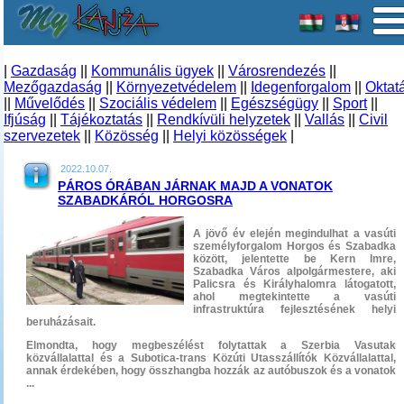
|
Gazdaság
||
Kommunális ügyek
||
Városrendezés
||
Mezőgazdaság
||
Környezetvédelem
||
Idegenforgalom
||
Oktat
||
Művelődés
||
Szociális védelem
||
Egészségügy
||
Sport
||
Ifjúság
||
Tájékoztatás
||
Rendkívüli helyzetek
||
Vallás
||
Civil
szervezetek
||
Közösség
||
Helyi közösségek
|
2022.10.07.
PÁROS ÓRÁBAN JÁRNAK MAJD A VONATOK
SZABADKÁRÓL HORGOSRA
A jövő év elején megindulhat a vasúti
személyforgalom Horgos és Szabadka
között, jelentette be Kern Imre,
Szabadka Város alpolgármestere, aki
Palicsra és Királyhalomra látogatott,
ahol megtekintette a vasúti
infrastruktúra fejlesztésének helyi
beruházásait.
Elmondta, hogy megbeszélést folytattak a Szerbia Vasutak
közvállalattal és a Subotica-trans Közúti Utasszállítók Közvállalattal,
annak érdekében, hogy összhangba hozzák az autóbuszok és a vonatok
...