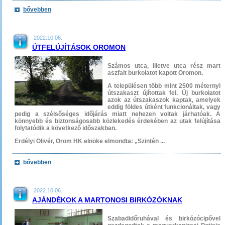
bővebben
2022.10.06.
ÚTFELÚJÍTÁSOK OROMON
Számos utca, illetve utca rész mart
aszfalt burkolatot kapott Oromon.
A településen több mint 2500 méternyi
útszakaszt újítottak fel. Új burkolatot
azok az útszakaszok kaptak, amelyek
eddig földes útként funkcionáltak, vagy
pedig a szélsőséges időjárás miatt nehezen voltak járhatóak. A
könnyebb és biztonságosabb közlekedés érdekében az utak felújítása
folytatódik a következő időszakban.
Erdélyi Olivér, Orom HK elnöke elmondta: „Szintén ...
bővebben
2022.10.06.
AJÁNDÉKOK A MARTONOSI BIRKÓZÓKNAK
Szabadidőruhával és birkózócipővel