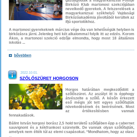
gazdagodtak a magyarkanizsai Potisje
Birkózó Klub martonosi szekciójában
nevelkedő gyerekek. A felszerelések a
magyarkanizsai székhelyű Vajdasági
Birkózóakadémia jóvoltából kerültek az
ifjú sportolókhoz.
A martonosi gyerekeknek március vége óta van lehetőségük helyben is
birkózásra járni. Jelenleg heti két alkalommal folyik itt az edzés. Korom
Ákos, a martonosi szekció edzője elmondta, hogy most 18 általános
iskolás ...
bővebben
2022.10.01.
SZŐLŐSZÜRET HORGOSON
Horgos határában megkezdődött a
szőlőszüret. Az aszályt itt is épphogy
átvészelte a szőlő. A későn érkezett
eső mégis jót tett egyes szőlőfajták
növekedésének és beérésének. Most
az értékesítésben vannak
fennakadások.
Bálint István horgosi borász 2,5 hold területű szőlőjében épp a cabernet
sauvignont és a kékfrankost szüretelik. De vannak olyan szőlőfajták,
amelyek nem élték túl az elemi csapásokat. “Mondhatom, hogy az olasz
...