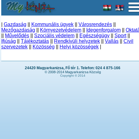
|
Gazdaság
||
Kommunális ügyek
||
Városrendezés
||
Mezőgazdaság
||
Környezetvédelem
||
Idegenforgalom
||
Oktat
||
Művelődés
||
Szociális védelem
||
Egészségügy
||
Sport
||
Ifjúság
||
Tájékoztatás
||
Rendkívüli helyzetek
||
Vallás
||
Civil
szervezetek
||
Közösség
||
Helyi közösségek
|
24420 Magyarkanizsa, Fő tér 1. Telefon: 024 4 875-166
© 2008-2014 Magyarkanizsa Község
Copyright © 2014