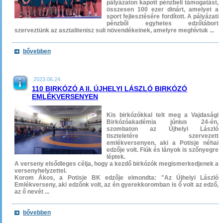
pályázaton kapott pénzbeli támogatást,
összesen 100 ezer dinárt, amelyet a
sport fejlesztésére fordított. A pályázati
pénzből egyhetes edzőtábort
szerveztünk az asztalitenisz suli növendékeinek, amelyre meghívtuk ...
bővebben
2023.06.24.
110 BIRKÓZÓ A II. ÚJHELYI LÁSZLÓ BIRKÓZÓ
EMLÉKVERSENYEN
Kis birkózókkal telt meg a Vajdasági
Birkózóakadémia június 24-én,
szombaton az Újhelyi László
tiszteletére szervezett
emlékversenyen, aki a Potisje néhai
edzője volt. Fiúk és lányok is szőnyegre
léptek.
A verseny elsődleges célja, hogy a kezdő birkózók megismerkedjenek a
versenyhelyzettel.
Korom Ákos, a Potisje BK edzője elmondta: "Az Újhelyi László
Emlékverseny, aki edzőnk volt, az én gyerekkoromban is ő volt az edző,
az ő nevét ...
bővebben