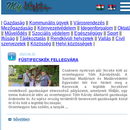
|
Gazdaság
||
Kommunális ügyek
||
Városrendezés
||
Mezőgazdaság
||
Környezetvédelem
||
Idegenforgalom
||
Oktat
||
Művelődés
||
Szociális védelem
||
Egészségügy
||
Sport
||
Ifjúság
||
Tájékoztatás
||
Rendkívüli helyzetek
||
Vallás
||
Civil
szervezetek
||
Közösség
||
Helyi közösségek
|
2023.06.25.
FÜSTIFECSKÉK FELLEGVÁRA
Csaknem nyolcvan pár fecske költ az
oromhegyesi Tóth Károlyéknál. A
Szerbiai Madártani és Madárvédelmi
Egyesület hét éve hirdeti meg a
Keressük a legtöbb fecskével
rendelkező gazdaságot elnevezésű pályázatot, amelynek fődíját, egy
tonna kukoricát idén az oromhegyesi Tóth Károly állattartó gazdasága
érdemelte ki. Az egész ország területéről benevezett gazdaságok közül
itt él és költ a legtöbb fecskepár.
Oromhegyes falu szélén, a tanyák ...
bővebben