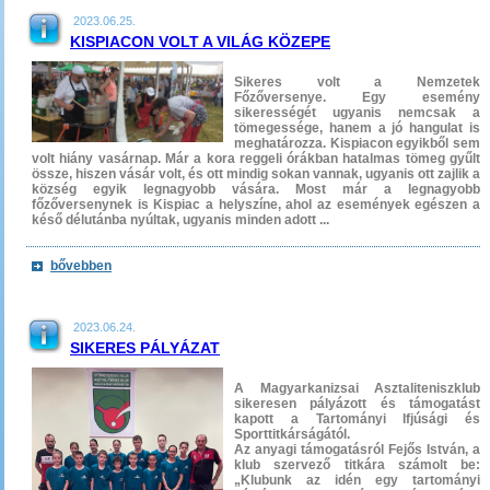
2023.06.25.
KISPIACON VOLT A VILÁG KÖZEPE
Sikeres volt a Nemzetek
Főzőversenye. Egy esemény
sikerességét ugyanis nemcsak a
tömegessége, hanem a jó hangulat is
meghatározza. Kispiacon egyikből sem
volt hiány vasárnap. Már a kora reggeli órákban hatalmas tömeg gyűlt
össze, hiszen vásár volt, és ott mindig sokan vannak, ugyanis ott zajlik a
község egyik legnagyobb vására. Most már a legnagyobb
főzőversenynek is Kispiac a helyszíne, ahol az események egészen a
késő délutánba nyúltak, ugyanis minden adott ...
bővebben
2023.06.24.
SIKERES PÁLYÁZAT
A Magyarkanizsai Asztaliteniszklub
sikeresen pályázott és támogatást
kapott a Tartományi Ifjúsági és
Sporttitkárságától.
Az anyagi támogatásról Fejős István, a
klub szervező titkára számolt be:
„Klubunk az idén egy tartományi