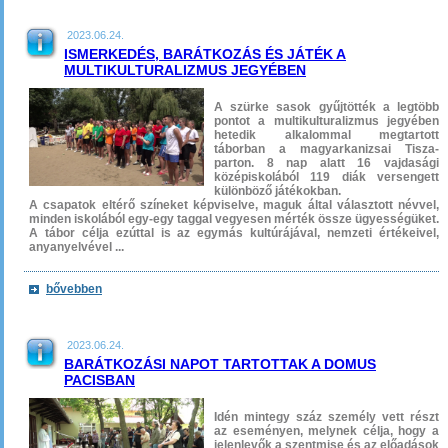
2023.06.24.
ISMERKEDÉS, BARÁTKOZÁS ÉS JÁTÉK A
MULTIKULTURALIZMUS JEGYÉBEN
A szürke sasok gyűjtötték a legtöbb
pontot a multikulturalizmus jegyében
hetedik alkalommal megtartott
táborban a magyarkanizsai Tisza-
parton. 8 nap alatt 16 vajdasági
középiskolából 119 diák versengett
különböző játékokban.
A csapatok eltérő színeket képviselve, maguk által választott névvel,
minden iskolából egy-egy taggal vegyesen mérték össze ügyességüket.
A tábor célja ezúttal is az egymás kultúrájával, nemzeti értékeivel,
anyanyelvével ...
bővebben
2023.06.24.
BARÁTKOZÁSI NAPOT TARTOTTAK A DOMUS
PACISBAN
Idén mintegy száz személy vett részt
az eseményen, melynek célja, hogy a
jelenlevők a szentmise és az előadások