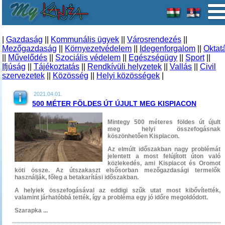
|
Gazdaság
||
Kommunális ügyek
||
Városrendezés
||
Mezőgazdaság
||
Környezetvédelem
||
Idegenforgalom
||
Oktat
||
Művelődés
||
Szociális védelem
||
Egészségügy
||
Sport
||
Ifjúság
||
Tájékoztatás
||
Rendkívüli helyzetek
||
Vallás
||
Civil
szervezetek
||
Közösség
||
Helyi közösségek
|
2021.04.01.
500 MÉTER FÖLDES ÚT ÚJULT MEG KISPIACON
Mintegy 500 méteres földes út újult
meg helyi összefogásnak
köszönhetően Kispiacon.
Az elmúlt időszakban nagy problémát
jelentett a most felújított úton való
közlekedés, ami Kispiacot és Oromot
köti össze. Az útszakaszt elsősorban mezőgazdasági termelők
használják, főleg a betakarítási időszakban.
A helyiek összefogásával az eddigi szűk utat most kibővítették,
valamint járhatóbbá tették, így a probléma egy jó időre megoldódott.
Szarapka ...