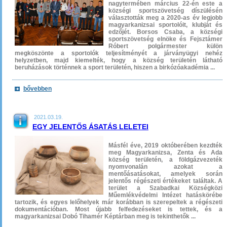
nagytermében március 22-én este a
községi sportszövetség díszülésén
választották meg a 2020-as év legjobb
magyarkanizsai sportolóit, klubját és
edzőjét. Borsos Csaba, a községi
sportszövetség elnöke és Fejsztámer
Róbert polgármester külön
megköszönte a sportolók teljesítményét a járványügyi nehéz
helyzetben, majd kiemelték, hogy a község területén látható
beruházások történnek a sport területén, hiszen a birkózóakadémia ...
bővebben
2021.03.19.
EGY JELENTŐS ÁSATÁS LELETEI
Másfél éve, 2019 októberében kezdték
meg Magyarkanizsa, Zenta és Ada
község területén, a földgázvezeték
nyomvonalán azokat a
mentőásatásokat, amelyek során
jelentős régészeti értékeket találtak. A
terület a Szabadkai Községközi
Műemlékvédelmi Intézet hatáskörébe
tartozik, és egyes lelőhelyek már korábban is szerepeltek a régészeti
dokumentációban. Most újabb felfedezéseket is tettek, és a
magyarkanizsai Dobó Tihamér Képtárban meg is tekinthetők ...