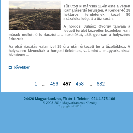
Tűz ütött ki március 11-én este a védett
Kamaráserdő területen. A Kender-tó 28
hektáros területének közel 80
százaléka leégett a tűz során.
A horgosi Juhász György tanyája a
leégett terület közvetlen közelében van,
mások mellett ő is riasztotta a tűzoltókat, akik gyorsan a helyszínre
érkeztek.
Az első riasztás valamivel 19 óra után érkezett be a tűzoltókhoz. A
helyszínre kivonultak a horgosi önkéntes, valamint a magyarkanizsai
hivatásos ...
bővebben
1
...
456
457
458
...
882
24420 Magyarkanizsa, Fő tér 1. Telefon: 024 4 875-166
© 2008-2014 Magyarkanizsa Község
Copyright © 2014