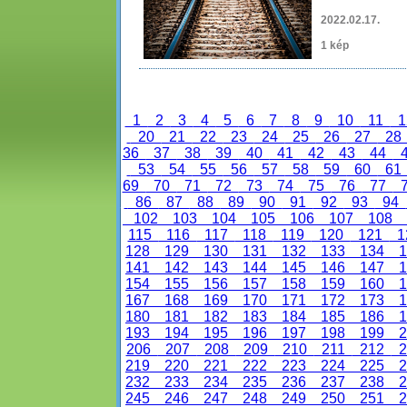
2022.02.17.
1 kép
1
2
3
4
5
6
7
8
9
10
11
1
20
21
22
23
24
25
26
27
2
36
37
38
39
40
41
42
43
44
53
54
55
56
57
58
59
60
6
69
70
71
72
73
74
75
76
77
86
87
88
89
90
91
92
93
94
102
103
104
105
106
107
108
115
116
117
118
119
120
121
1
128
129
130
131
132
133
134
1
141
142
143
144
145
146
147
1
154
155
156
157
158
159
160
1
167
168
169
170
171
172
173
1
180
181
182
183
184
185
186
1
193
194
195
196
197
198
199
2
206
207
208
209
210
211
212
2
219
220
221
222
223
224
225
2
232
233
234
235
236
237
238
2
245
246
247
248
249
250
251
2