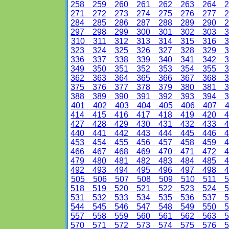
258
259
260
261
262
263
264
2
271
272
273
274
275
276
277
2
284
285
286
287
288
289
290
2
297
298
299
300
301
302
303
3
310
311
312
313
314
315
316
3
323
324
325
326
327
328
329
3
336
337
338
339
340
341
342
3
349
350
351
352
353
354
355
3
362
363
364
365
366
367
368
3
375
376
377
378
379
380
381
3
388
389
390
391
392
393
394
3
401
402
403
404
405
406
407
4
414
415
416
417
418
419
420
4
427
428
429
430
431
432
433
4
440
441
442
443
444
445
446
4
453
454
455
456
457
458
459
4
466
467
468
469
470
471
472
4
479
480
481
482
483
484
485
4
492
493
494
495
496
497
498
4
505
506
507
508
509
510
511
5
518
519
520
521
522
523
524
5
531
532
533
534
535
536
537
5
544
545
546
547
548
549
550
5
557
558
559
560
561
562
563
5
570
571
572
573
574
575
576
5