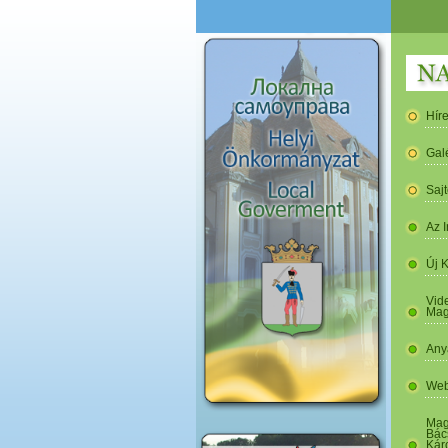
Hír
Gal
Saj
Az I
Új 
Vide
Mag
Any
Web
Mag
Bác
Kár