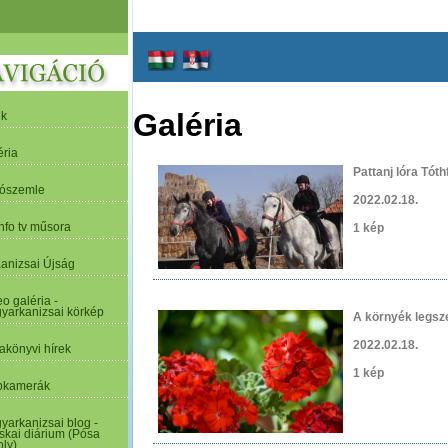
Galéria
ek
éria
Pattanj lóra Tóth
tószemle
2022.02.18.
nfo tv műsora
1 kép
Kanizsai Újság
o galéria -
yarkanizsai körkép
A környék legsze
2022.02.18.
akönyvi hírek
1 kép
kamerák
yarkanizsai blog -
skai diárium (Pósa
oly)