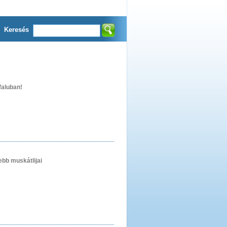
Keresés
faluban!
bb muskátlijai