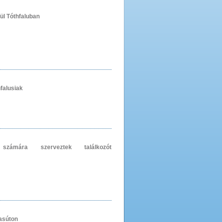
ül Tóthfaluban
hfalusiak
számára szerveztek találkozót
asúton