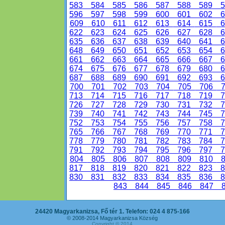
583
584
585
586
587
588
589
5
596
597
598
599
600
601
602
6
609
610
611
612
613
614
615
6
622
623
624
625
626
627
628
6
635
636
637
638
639
640
641
6
648
649
650
651
652
653
654
6
661
662
663
664
665
666
667
6
674
675
676
677
678
679
680
6
687
688
689
690
691
692
693
6
700
701
702
703
704
705
706
7
713
714
715
716
717
718
719
7
726
727
728
729
730
731
732
7
739
740
741
742
743
744
745
7
752
753
754
755
756
757
758
7
765
766
767
768
769
770
771
7
778
779
780
781
782
783
784
7
791
792
793
794
795
796
797
7
804
805
806
807
808
809
810
8
817
818
819
820
821
822
823
8
830
831
832
833
834
835
836
8
843
844
845
846
847
8
24420 Magyarkanizsa, Fő tér 1. Telefon: 024 4 875-166
© 2008-2014 Magyarkanizsa Község
Copyright © 2014