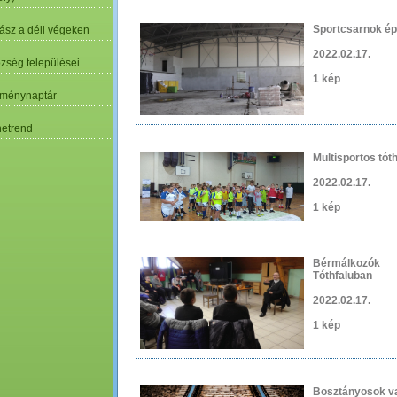
Sportcsarnok ép
ász a déli végeken
2022.02.17.
özség települései
1 kép
ménynaptár
etrend
Multisportos tót
2022.02.17.
1 kép
Bérmálkozók 
Tóthfaluban
2022.02.17.
1 kép
Bosztányosok v