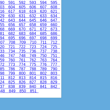
90
591
592
593
594
595
03
604
605
606
607
608
16
617
618
619
620
621
29
630
631
632
633
634
42
643
644
645
646
647
55
656
657
658
659
660
68
669
670
671
672
673
81
682
683
684
685
686
94
695
696
697
698
699
07
708
709
710
711
712
20
721
722
723
724
725
33
734
735
736
737
738
46
747
748
749
750
751
59
760
761
762
763
764
72
773
774
775
776
777
85
786
787
788
789
790
98
799
800
801
802
803
11
812
813
814
815
816
24
825
826
827
828
829
37
838
839
840
841
842
48
849
850
851