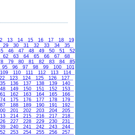
2
13
14
15
16
17
18
19
8
29
30
31
32
33
34
35
45
46
47
48
49
50
51
52
1
62
63
64
65
66
67
68
78
79
80
81
82
83
84
85
95
96
97
98
99
100
101
109
110
111
112
113
114
22
123
124
125
126
127
35
136
137
138
139
140
48
149
150
151
152
153
61
162
163
164
165
166
74
175
176
177
178
179
87
188
189
190
191
192
00
201
202
203
204
205
13
214
215
216
217
218
26
227
228
229
230
231
39
240
241
242
243
244
52
253
254
255
256
257