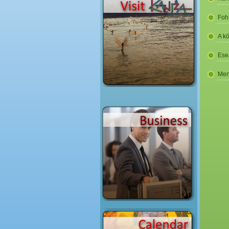
Foh
A k
Ese
Men