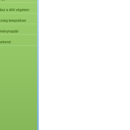
ász a déli végeken
özség települései
ménynaptár
etrend