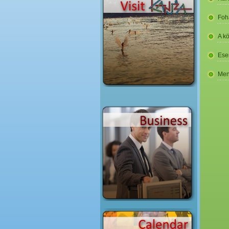
Foh
A k
Ese
Men