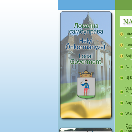
Hír
Gal
Saj
Az I
Új 
Vide
Mag
Any
Web
Mag
Bác
Kár