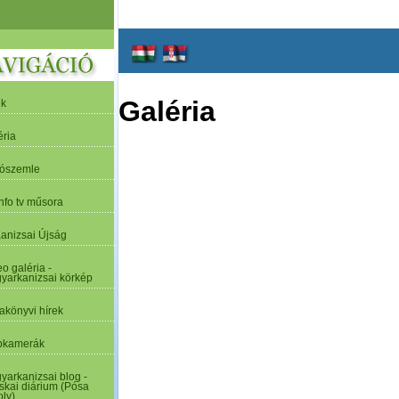
Galéria
ek
éria
tószemle
nfo tv műsora
Kanizsai Újság
o galéria -
yarkanizsai körkép
akönyvi hírek
kamerák
yarkanizsai blog -
skai diárium (Pósa
oly)