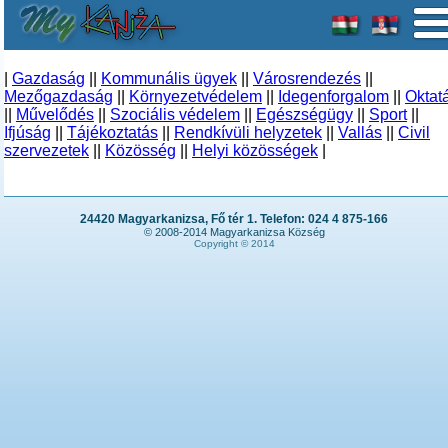
|
Gazdaság
||
Kommunális ügyek
||
Városrendezés
||
Mezőgazdaság
||
Környezetvédelem
||
Idegenforgalom
||
Oktat
||
Művelődés
||
Szociális védelem
||
Egészségügy
||
Sport
||
Ifjúság
||
Tájékoztatás
||
Rendkívüli helyzetek
||
Vallás
||
Civil
szervezetek
||
Közösség
||
Helyi közösségek
|
24420 Magyarkanizsa, Fő tér 1. Telefon: 024 4 875-166
© 2008-2014 Magyarkanizsa Község
Copyright © 2014