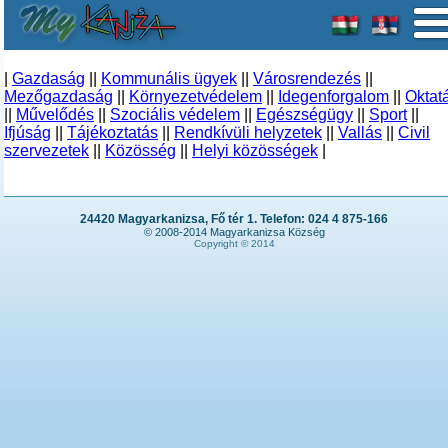
|
Gazdaság
||
Kommunális ügyek
||
Városrendezés
||
Mezőgazdaság
||
Környezetvédelem
||
Idegenforgalom
||
Oktat
||
Művelődés
||
Szociális védelem
||
Egészségügy
||
Sport
||
Ifjúság
||
Tájékoztatás
||
Rendkívüli helyzetek
||
Vallás
||
Civil
szervezetek
||
Közösség
||
Helyi közösségek
|
24420 Magyarkanizsa, Fő tér 1. Telefon: 024 4 875-166
© 2008-2014 Magyarkanizsa Község
Copyright © 2014