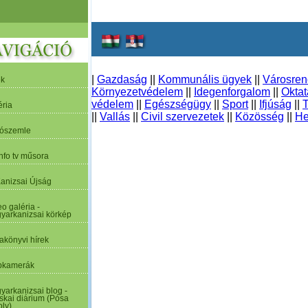
|
Gazdaság
||
Kommunális ügyek
||
Városre
ek
Környezetvédelem
||
Idegenforgalom
||
Oktat
védelem
||
Egészségügy
||
Sport
||
Ifjúság
||
T
éria
||
Vallás
||
Civil szervezetek
||
Közösség
||
He
tószemle
nfo tv műsora
Kanizsai Újság
o galéria -
yarkanizsai körkép
akönyvi hírek
kamerák
yarkanizsai blog -
skai diárium (Pósa
oly)