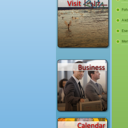
Foh
A k
Ese
Men