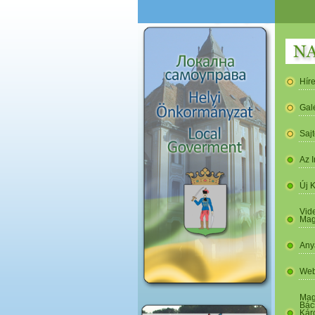
Hír
Gal
Saj
Az I
Új 
Vide
Mag
Any
Web
Mag
Bác
Kár