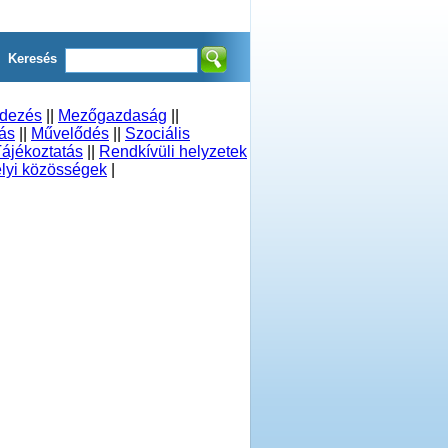
Keresés
ndezés
||
Mezőgazdaság
||
ás
||
Művelődés
||
Szociális
ájékoztatás
||
Rendkívüli helyzetek
lyi közösségek
|