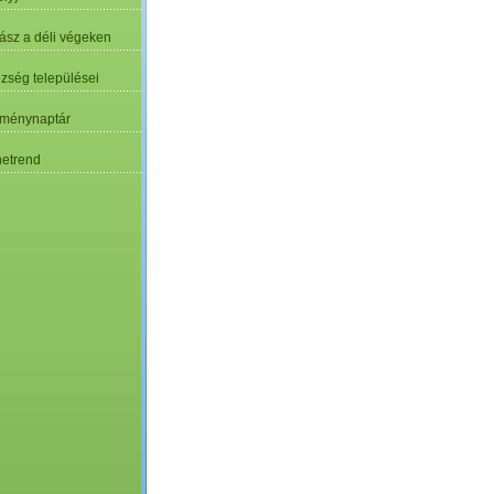
ász a déli végeken
özség települései
ménynaptár
etrend