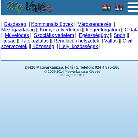
|
Gazdaság
||
Kommunális ügyek
||
Városrendezés
||
Mezőgazdaság
||
Környezetvédelem
||
Idegenforgalom
||
Oktat
||
Művelődés
||
Szociális védelem
||
Egészségügy
||
Sport
||
Ifjúság
||
Tájékoztatás
||
Rendkívüli helyzetek
||
Vallás
||
Civil
szervezetek
||
Közösség
||
Helyi közösségek
|
24420 Magyarkanizsa, Fő tér 1. Telefon: 024 4 875-166
© 2008-2014 Magyarkanizsa Község
Copyright © 2014