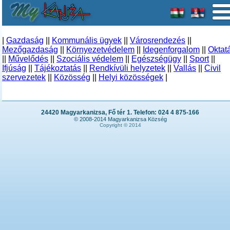
|
Gazdaság
||
Kommunális ügyek
||
Városrendezés
||
Mezőgazdaság
||
Környezetvédelem
||
Idegenforgalom
||
Oktat
||
Művelődés
||
Szociális védelem
||
Egészségügy
||
Sport
||
Ifjúság
||
Tájékoztatás
||
Rendkívüli helyzetek
||
Vallás
||
Civil
szervezetek
||
Közösség
||
Helyi közösségek
|
24420 Magyarkanizsa, Fő tér 1. Telefon: 024 4 875-166
© 2008-2014 Magyarkanizsa Község
Copyright © 2014