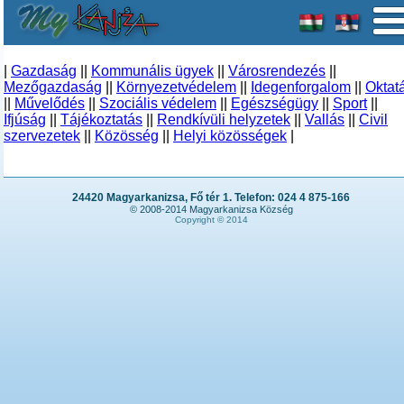
|
Gazdaság
||
Kommunális ügyek
||
Városrendezés
||
Mezőgazdaság
||
Környezetvédelem
||
Idegenforgalom
||
Oktat
||
Művelődés
||
Szociális védelem
||
Egészségügy
||
Sport
||
Ifjúság
||
Tájékoztatás
||
Rendkívüli helyzetek
||
Vallás
||
Civil
szervezetek
||
Közösség
||
Helyi közösségek
|
24420 Magyarkanizsa, Fő tér 1. Telefon: 024 4 875-166
© 2008-2014 Magyarkanizsa Község
Copyright © 2014