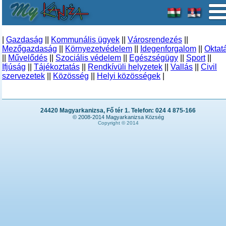
|
Gazdaság
||
Kommunális ügyek
||
Városrendezés
||
Mezőgazdaság
||
Környezetvédelem
||
Idegenforgalom
||
Oktat
||
Művelődés
||
Szociális védelem
||
Egészségügy
||
Sport
||
Ifjúság
||
Tájékoztatás
||
Rendkívüli helyzetek
||
Vallás
||
Civil
szervezetek
||
Közösség
||
Helyi közösségek
|
24420 Magyarkanizsa, Fő tér 1. Telefon: 024 4 875-166
© 2008-2014 Magyarkanizsa Község
Copyright © 2014