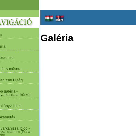
Galéria
ek
éria
tószemle
nfo tv műsora
Kanizsai Újság
o galéria -
yarkanizsai körkép
akönyvi hírek
kamerák
yarkanizsai blog -
skai diárium (Pósa
oly)