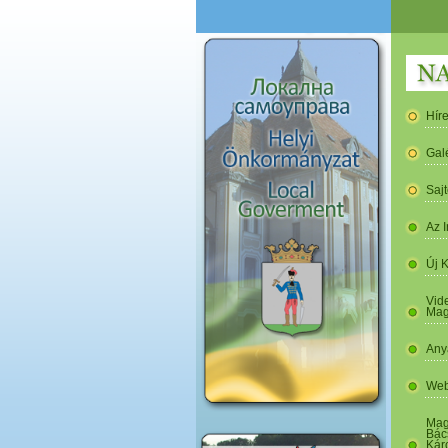
Hír
Gal
Saj
Az I
Új 
Vide
Mag
Any
Web
Mag
Bác
Kár