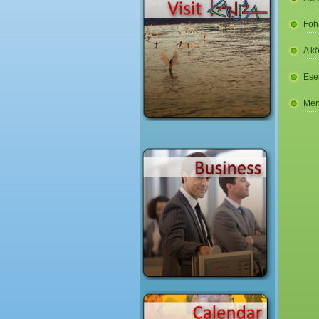
Foh
A k
Ese
Men