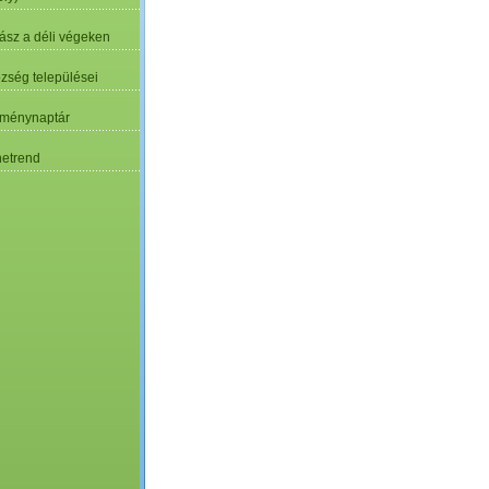
ász a déli végeken
özség települései
ménynaptár
etrend