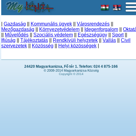
|
Gazdaság
||
Kommunális ügyek
||
Városrendezés
||
Mezőgazdaság
||
Környezetvédelem
||
Idegenforgalom
||
Oktat
||
Művelődés
||
Szociális védelem
||
Egészségügy
||
Sport
||
Ifjúság
||
Tájékoztatás
||
Rendkívüli helyzetek
||
Vallás
||
Civil
szervezetek
||
Közösség
||
Helyi közösségek
|
24420 Magyarkanizsa, Fő tér 1. Telefon: 024 4 875-166
© 2008-2014 Magyarkanizsa Község
Copyright © 2014