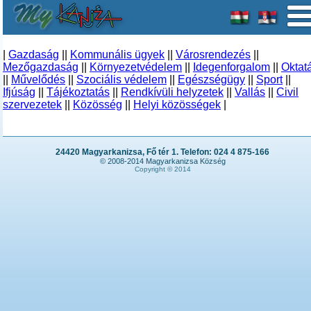
|
Gazdaság
||
Kommunális ügyek
||
Városrendezés
||
Mezőgazdaság
||
Környezetvédelem
||
Idegenforgalom
||
Oktat
||
Művelődés
||
Szociális védelem
||
Egészségügy
||
Sport
||
Ifjúság
||
Tájékoztatás
||
Rendkívüli helyzetek
||
Vallás
||
Civil
szervezetek
||
Közösség
||
Helyi közösségek
|
24420 Magyarkanizsa, Fő tér 1. Telefon: 024 4 875-166
© 2008-2014 Magyarkanizsa Község
Copyright © 2014