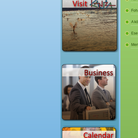
Foh
A k
Ese
Men