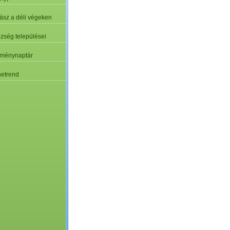
ász a déli végeken
özség települései
ménynaptár
etrend