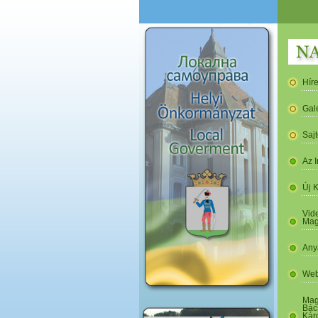
Hír
Gal
Saj
Az I
Új 
Vide
Mag
Any
Web
Mag
Bác
Kár