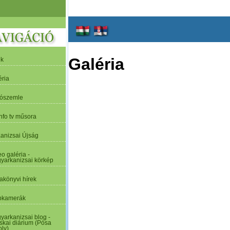
Galéria
ek
éria
tószemle
nfo tv műsora
Kanizsai Újság
o galéria -
yarkanizsai körkép
akönyvi hírek
kamerák
yarkanizsai blog -
skai diárium (Pósa
oly)