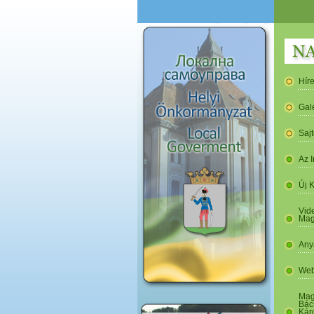
Hír
Gal
Saj
Az I
Új 
Vide
Mag
Any
Web
Mag
Bác
Kár