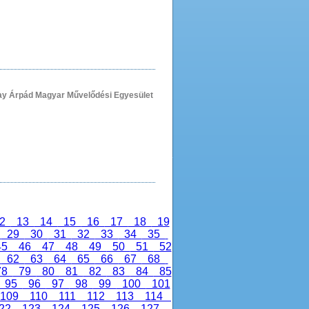
ay Árpád Magyar Művelődési Egyesület
2
13
14
15
16
17
18
19
8
29
30
31
32
33
34
35
45
46
47
48
49
50
51
52
1
62
63
64
65
66
67
68
78
79
80
81
82
83
84
85
95
96
97
98
99
100
101
109
110
111
112
113
114
22
123
124
125
126
127