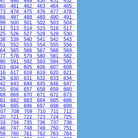
47
448
449
450
451
452
60
461
462
463
464
465
73
474
475
476
477
478
86
487
488
489
490
491
99
500
501
502
503
504
12
513
514
515
516
517
25
526
527
528
529
530
38
539
540
541
542
543
51
552
553
554
555
556
64
565
566
567
568
569
77
578
579
580
581
582
90
591
592
593
594
595
03
604
605
606
607
608
16
617
618
619
620
621
29
630
631
632
633
634
42
643
644
645
646
647
55
656
657
658
659
660
68
669
670
671
672
673
81
682
683
684
685
686
94
695
696
697
698
699
07
708
709
710
711
712
20
721
722
723
724
725
33
734
735
736
737
738
46
747
748
749
750
751
59
760
761
762
763
764