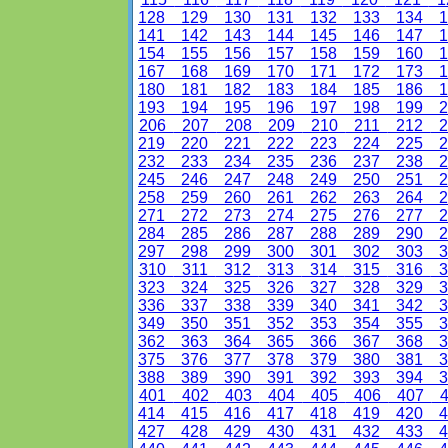
128
129
130
131
132
133
134
1
141
142
143
144
145
146
147
1
154
155
156
157
158
159
160
1
167
168
169
170
171
172
173
1
180
181
182
183
184
185
186
1
193
194
195
196
197
198
199
2
206
207
208
209
210
211
212
2
219
220
221
222
223
224
225
2
232
233
234
235
236
237
238
2
245
246
247
248
249
250
251
2
258
259
260
261
262
263
264
2
271
272
273
274
275
276
277
2
284
285
286
287
288
289
290
2
297
298
299
300
301
302
303
3
310
311
312
313
314
315
316
3
323
324
325
326
327
328
329
3
336
337
338
339
340
341
342
3
349
350
351
352
353
354
355
3
362
363
364
365
366
367
368
3
375
376
377
378
379
380
381
3
388
389
390
391
392
393
394
3
401
402
403
404
405
406
407
4
414
415
416
417
418
419
420
4
427
428
429
430
431
432
433
4