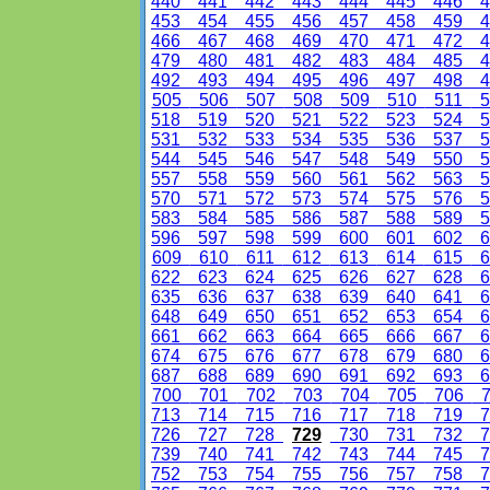
440
441
442
443
444
445
446
4
453
454
455
456
457
458
459
4
466
467
468
469
470
471
472
4
479
480
481
482
483
484
485
4
492
493
494
495
496
497
498
4
505
506
507
508
509
510
511
5
518
519
520
521
522
523
524
5
531
532
533
534
535
536
537
5
544
545
546
547
548
549
550
5
557
558
559
560
561
562
563
5
570
571
572
573
574
575
576
5
583
584
585
586
587
588
589
5
596
597
598
599
600
601
602
6
609
610
611
612
613
614
615
6
622
623
624
625
626
627
628
6
635
636
637
638
639
640
641
6
648
649
650
651
652
653
654
6
661
662
663
664
665
666
667
6
674
675
676
677
678
679
680
6
687
688
689
690
691
692
693
6
700
701
702
703
704
705
706
7
713
714
715
716
717
718
719
7
726
727
728
729
730
731
732
7
739
740
741
742
743
744
745
7
752
753
754
755
756
757
758
7