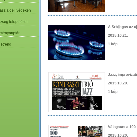
ász a déli végeken
özség települései
A Srbijagas az ú
ménynaptár
2015.10.21.
1 kép
etrend
Jazz, improvizat
2015.10.20.
1 kép
Válogatás a 10
2015.10.20.