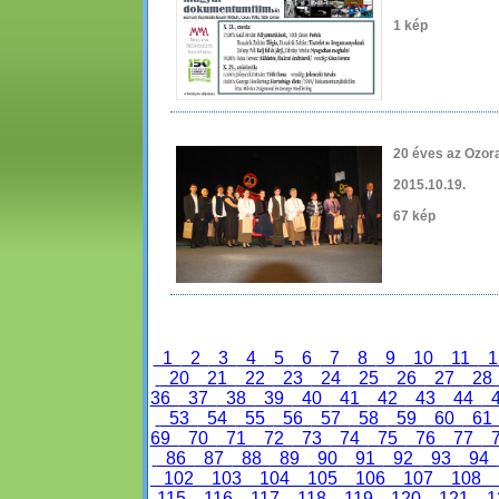
1 kép
20 éves az Ozor
2015.10.19.
67 kép
1
2
3
4
5
6
7
8
9
10
11
1
20
21
22
23
24
25
26
27
2
36
37
38
39
40
41
42
43
44
53
54
55
56
57
58
59
60
6
69
70
71
72
73
74
75
76
77
86
87
88
89
90
91
92
93
94
102
103
104
105
106
107
108
115
116
117
118
119
120
121
1