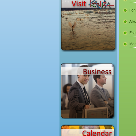
Foh
A k
Ese
Men