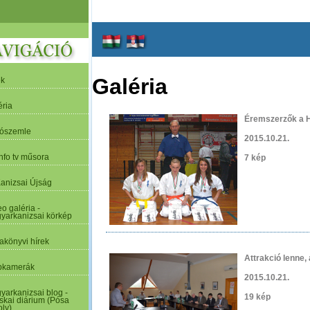
Galéria
ek
éria
Éremszerzők a 
tószemle
2015.10.21.
nfo tv műsora
7 kép
Kanizsai Újság
o galéria -
yarkanizsai körkép
akönyvi hírek
Attrakció lenne,
kamerák
2015.10.21.
yarkanizsai blog -
19 kép
skai diárium (Pósa
oly)