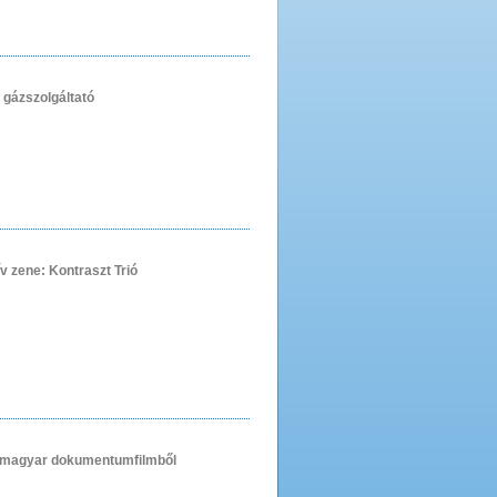
j gázszolgáltató
ív zene: Kontraszt Trió
0 magyar dokumentumfilmből