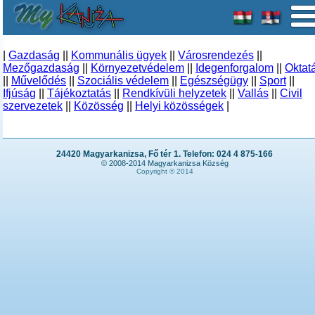
|
Gazdaság
||
Kommunális ügyek
||
Városrendezés
||
Mezőgazdaság
||
Környezetvédelem
||
Idegenforgalom
||
Oktat
||
Művelődés
||
Szociális védelem
||
Egészségügy
||
Sport
||
Ifjúság
||
Tájékoztatás
||
Rendkívüli helyzetek
||
Vallás
||
Civil
szervezetek
||
Közösség
||
Helyi közösségek
|
24420 Magyarkanizsa, Fő tér 1. Telefon: 024 4 875-166
© 2008-2014 Magyarkanizsa Község
Copyright © 2014