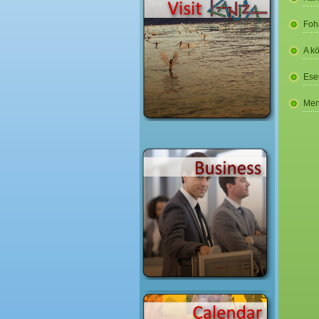
Foh
A k
Ese
Men