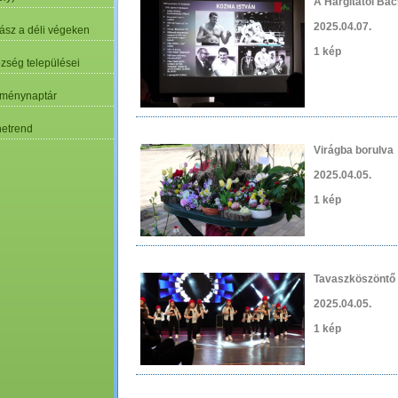
A Hargitától Bá
2025.04.07.
ász a déli végeken
1 kép
özség települései
ménynaptár
etrend
Virágba borulva
2025.04.05.
1 kép
Tavaszköszöntő 
2025.04.05.
1 kép