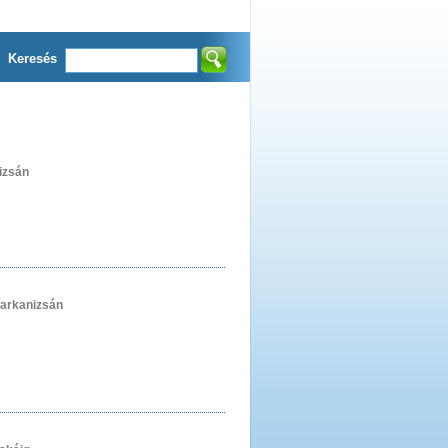
Keresés
izsán
arkanizsán