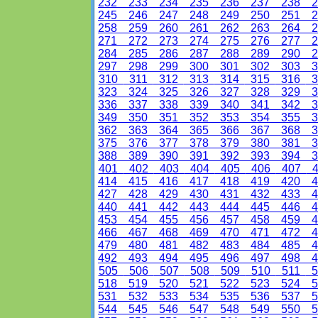
232
233
234
235
236
237
238
2
245
246
247
248
249
250
251
2
258
259
260
261
262
263
264
2
271
272
273
274
275
276
277
2
284
285
286
287
288
289
290
2
297
298
299
300
301
302
303
3
310
311
312
313
314
315
316
3
323
324
325
326
327
328
329
3
336
337
338
339
340
341
342
3
349
350
351
352
353
354
355
3
362
363
364
365
366
367
368
3
375
376
377
378
379
380
381
3
388
389
390
391
392
393
394
3
401
402
403
404
405
406
407
4
414
415
416
417
418
419
420
4
427
428
429
430
431
432
433
4
440
441
442
443
444
445
446
4
453
454
455
456
457
458
459
4
466
467
468
469
470
471
472
4
479
480
481
482
483
484
485
4
492
493
494
495
496
497
498
4
505
506
507
508
509
510
511
5
518
519
520
521
522
523
524
5
531
532
533
534
535
536
537
5
544
545
546
547
548
549
550
5