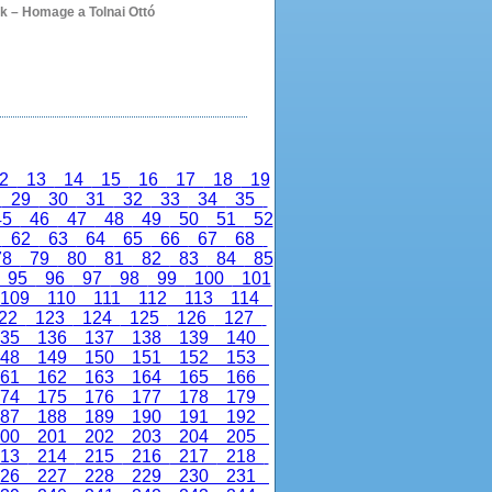
k – Homage a Tolnai Ottó
2
13
14
15
16
17
18
19
8
29
30
31
32
33
34
35
45
46
47
48
49
50
51
52
1
62
63
64
65
66
67
68
78
79
80
81
82
83
84
85
95
96
97
98
99
100
101
109
110
111
112
113
114
22
123
124
125
126
127
35
136
137
138
139
140
48
149
150
151
152
153
61
162
163
164
165
166
74
175
176
177
178
179
87
188
189
190
191
192
00
201
202
203
204
205
13
214
215
216
217
218
26
227
228
229
230
231