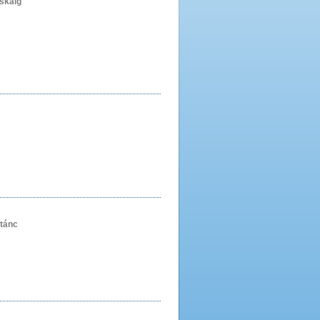
cskáig
tánc