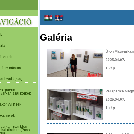
Galéria
ek
éria
Úton Magyarkan
tószemle
2025.04.07.
nfo tv műsora
1 kép
Kanizsai Újság
o galéria -
Verspatika Magy
yarkanizsai körkép
2025.04.07.
akönyvi hírek
1 kép
kamerák
yarkanizsai blog -
skai diárium (Pósa
oly)