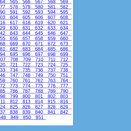
64
565
566
567
568
569
77
578
579
580
581
582
90
591
592
593
594
595
03
604
605
606
607
608
16
617
618
619
620
621
29
630
631
632
633
634
42
643
644
645
646
647
55
656
657
658
659
660
68
669
670
671
672
673
81
682
683
684
685
686
94
695
696
697
698
699
07
708
709
710
711
712
20
721
722
723
724
725
33
734
735
736
737
738
46
747
748
749
750
751
59
760
761
762
763
764
72
773
774
775
776
777
85
786
787
788
789
790
98
799
800
801
802
803
11
812
813
814
815
816
24
825
826
827
828
829
37
838
839
840
841
842
48
849
850
851