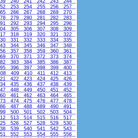
39
240
241
242
243
244
52
253
254
255
256
257
65
266
267
268
269
270
78
279
280
281
282
283
91
292
293
294
295
296
04
305
306
307
308
309
17
318
319
320
321
322
30
331
332
333
334
335
43
344
345
346
347
348
56
357
358
359
360
361
69
370
371
372
373
374
82
383
384
385
386
387
95
396
397
398
399
400
08
409
410
411
412
413
21
422
423
424
425
426
34
435
436
437
438
439
47
448
449
450
451
452
60
461
462
463
464
465
73
474
475
476
477
478
86
487
488
489
490
491
99
500
501
502
503
504
12
513
514
515
516
517
25
526
527
528
529
530
38
539
540
541
542
543
51
552
553
554
555
556