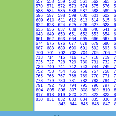
557
558
559
560
561
562
563
5
570
571
572
573
574
575
576
5
583
584
585
586
587
588
589
5
596
597
598
599
600
601
602
6
609
610
611
612
613
614
615
6
622
623
624
625
626
627
628
6
635
636
637
638
639
640
641
6
648
649
650
651
652
653
654
6
661
662
663
664
665
666
667
6
674
675
676
677
678
679
680
6
687
688
689
690
691
692
693
6
700
701
702
703
704
705
706
7
713
714
715
716
717
718
719
7
726
727
728
729
730
731
732
7
739
740
741
742
743
744
745
7
752
753
754
755
756
757
758
7
765
766
767
768
769
770
771
7
778
779
780
781
782
783
784
7
791
792
793
794
795
796
797
7
804
805
806
807
808
809
810
8
817
818
819
820
821
822
823
8
830
831
832
833
834
835
836
8
843
844
845
846
847
8