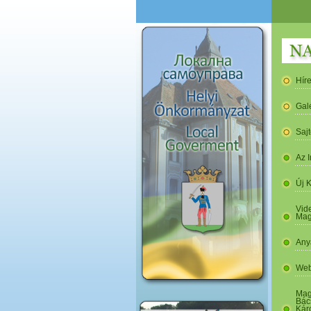
Hír
Gal
Saj
Az I
Új 
Vide
Mag
Any
Web
Mag
Bác
Kár