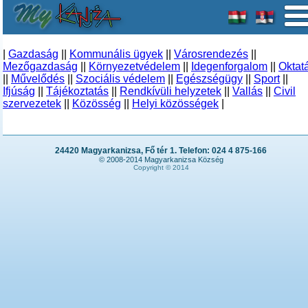
|
Gazdaság
||
Kommunális ügyek
||
Városrendezés
||
Mezőgazdaság
||
Környezetvédelem
||
Idegenforgalom
||
Oktat
||
Művelődés
||
Szociális védelem
||
Egészségügy
||
Sport
||
Ifjúság
||
Tájékoztatás
||
Rendkívüli helyzetek
||
Vallás
||
Civil
szervezetek
||
Közösség
||
Helyi közösségek
|
24420 Magyarkanizsa, Fő tér 1. Telefon: 024 4 875-166
© 2008-2014 Magyarkanizsa Község
Copyright © 2014