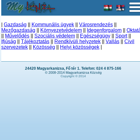
|
Gazdaság
||
Kommunális ügyek
||
Városrendezés
||
Mezőgazdaság
||
Környezetvédelem
||
Idegenforgalom
||
Oktat
||
Művelődés
||
Szociális védelem
||
Egészségügy
||
Sport
||
Ifjúság
||
Tájékoztatás
||
Rendkívüli helyzetek
||
Vallás
||
Civil
szervezetek
||
Közösség
||
Helyi közösségek
|
24420 Magyarkanizsa, Fő tér 1. Telefon: 024 4 875-166
© 2008-2014 Magyarkanizsa Község
Copyright © 2014