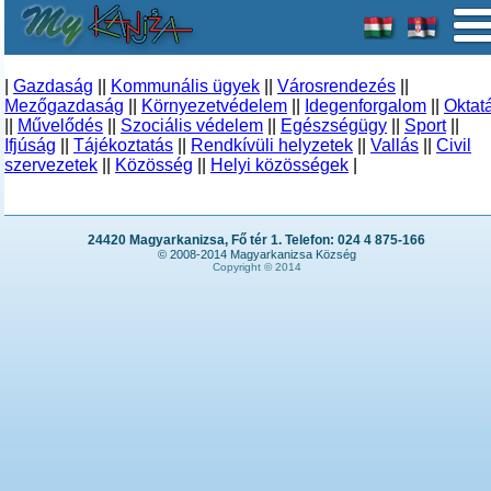
|
Gazdaság
||
Kommunális ügyek
||
Városrendezés
||
Mezőgazdaság
||
Környezetvédelem
||
Idegenforgalom
||
Oktat
||
Művelődés
||
Szociális védelem
||
Egészségügy
||
Sport
||
Ifjúság
||
Tájékoztatás
||
Rendkívüli helyzetek
||
Vallás
||
Civil
szervezetek
||
Közösség
||
Helyi közösségek
|
24420 Magyarkanizsa, Fő tér 1. Telefon: 024 4 875-166
© 2008-2014 Magyarkanizsa Község
Copyright © 2014