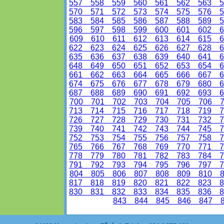
557
558
559
560
561
562
563
5
570
571
572
573
574
575
576
5
583
584
585
586
587
588
589
5
596
597
598
599
600
601
602
6
609
610
611
612
613
614
615
6
622
623
624
625
626
627
628
6
635
636
637
638
639
640
641
6
648
649
650
651
652
653
654
6
661
662
663
664
665
666
667
6
674
675
676
677
678
679
680
6
687
688
689
690
691
692
693
6
700
701
702
703
704
705
706
7
713
714
715
716
717
718
719
7
726
727
728
729
730
731
732
7
739
740
741
742
743
744
745
7
752
753
754
755
756
757
758
7
765
766
767
768
769
770
771
7
778
779
780
781
782
783
784
7
791
792
793
794
795
796
797
7
804
805
806
807
808
809
810
8
817
818
819
820
821
822
823
8
830
831
832
833
834
835
836
8
843
844
845
846
847
8