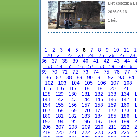
Élet költözik a B
2026.06.16.
1 kép
1
2
3
4
5
6
7
8
9
10
11
1
20
21
22
23
24
25
26
27
2
36
37
38
39
40
41
42
43
44
53
54
55
56
57
58
59
60
6
69
70
71
72
73
74
75
76
77
86
87
88
89
90
91
92
93
94
102
103
104
105
106
107
108
115
116
117
118
119
120
121
1
128
129
130
131
132
133
134
1
141
142
143
144
145
146
147
1
154
155
156
157
158
159
160
1
167
168
169
170
171
172
173
1
180
181
182
183
184
185
186
1
193
194
195
196
197
198
199
2
206
207
208
209
210
211
212
2
219
220
221
222
223
224
225
2