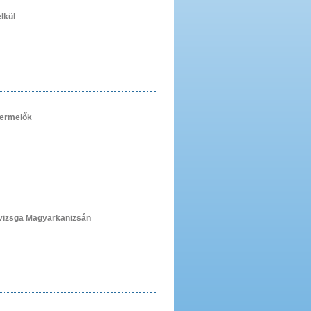
lkül
termelők
vizsga Magyarkanizsán