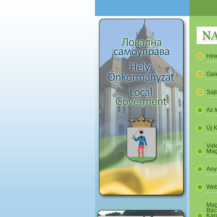
Hír
Gal
Saj
Az I
Új 
Vide
Mag
Any
Web
Mag
Bác
Kár