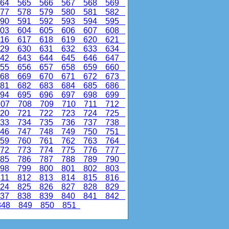
64
565
566
567
568
569
77
578
579
580
581
582
90
591
592
593
594
595
03
604
605
606
607
608
16
617
618
619
620
621
29
630
631
632
633
634
42
643
644
645
646
647
55
656
657
658
659
660
68
669
670
671
672
673
81
682
683
684
685
686
94
695
696
697
698
699
07
708
709
710
711
712
20
721
722
723
724
725
33
734
735
736
737
738
46
747
748
749
750
751
59
760
761
762
763
764
72
773
774
775
776
777
85
786
787
788
789
790
98
799
800
801
802
803
11
812
813
814
815
816
24
825
826
827
828
829
37
838
839
840
841
842
48
849
850
851