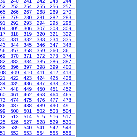
39
240
241
242
243
244
52
253
254
255
256
257
65
266
267
268
269
270
78
279
280
281
282
283
91
292
293
294
295
296
04
305
306
307
308
309
17
318
319
320
321
322
30
331
332
333
334
335
43
344
345
346
347
348
56
357
358
359
360
361
69
370
371
372
373
374
82
383
384
385
386
387
95
396
397
398
399
400
08
409
410
411
412
413
21
422
423
424
425
426
34
435
436
437
438
439
47
448
449
450
451
452
60
461
462
463
464
465
73
474
475
476
477
478
86
487
488
489
490
491
99
500
501
502
503
504
12
513
514
515
516
517
25
526
527
528
529
530
38
539
540
541
542
543
51
552
553
554
555
556