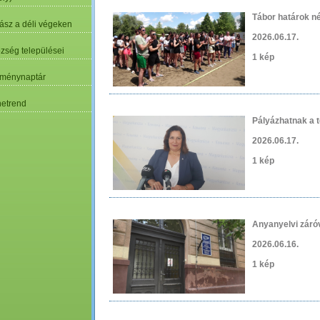
Tábor határok né
ász a déli végeken
2026.06.17.
özség települései
1 kép
ménynaptár
etrend
Pályázhatnak a 
2026.06.17.
1 kép
Anyanyelvi záró
2026.06.16.
1 kép