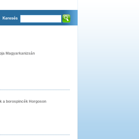
Keresés
pja Magyarkanizsán
k a borospincék Horgoson