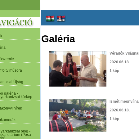
Galéria
ek
éria
Véradók Világna
tószemle
2026.06.18.
nfo tv műsora
1 kép
Kanizsai Újság
o galéria -
yarkanizsai körkép
Ismét megnyílna
akönyvi hírek
2026.06.18.
1 kép
kamerák
yarkanizsai blog -
skai diárium (Pósa
oly)