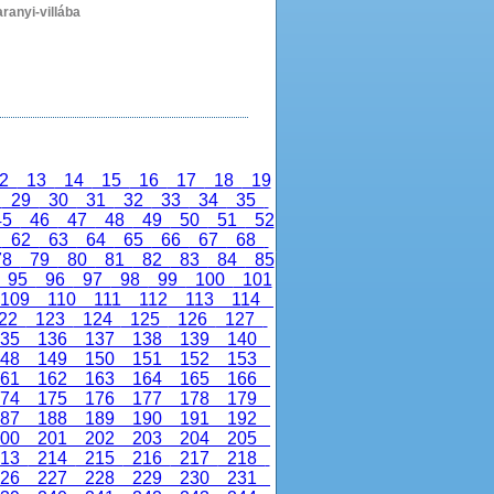
aranyi-villába
2
13
14
15
16
17
18
19
8
29
30
31
32
33
34
35
45
46
47
48
49
50
51
52
1
62
63
64
65
66
67
68
78
79
80
81
82
83
84
85
95
96
97
98
99
100
101
109
110
111
112
113
114
22
123
124
125
126
127
35
136
137
138
139
140
48
149
150
151
152
153
61
162
163
164
165
166
74
175
176
177
178
179
87
188
189
190
191
192
00
201
202
203
204
205
13
214
215
216
217
218
26
227
228
229
230
231