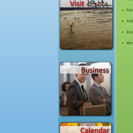
Foh
A k
Ese
Men