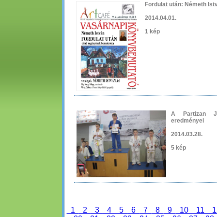
Fordulat után: Németh Ist
2014.04.01.
1 kép
A Partizan J
eredményei
2014.03.28.
5 kép
1
2
3
4
5
6
7
8
9
10
11
1