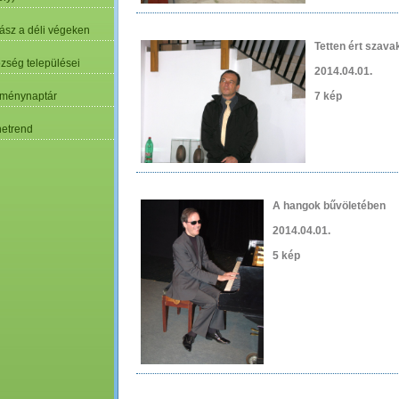
ász a déli végeken
Tetten ért szava
özség települései
2014.04.01.
ménynaptár
7 kép
etrend
A hangok bűvöletében
2014.04.01.
5 kép