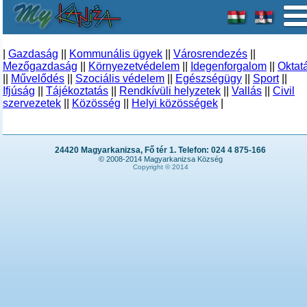
|
Gazdaság
||
Kommunális ügyek
||
Városrendezés
||
Mezőgazdaság
||
Környezetvédelem
||
Idegenforgalom
||
Oktat
||
Művelődés
||
Szociális védelem
||
Egészségügy
||
Sport
||
Ifjúság
||
Tájékoztatás
||
Rendkívüli helyzetek
||
Vallás
||
Civil
szervezetek
||
Közösség
||
Helyi közösségek
|
24420 Magyarkanizsa, Fő tér 1. Telefon: 024 4 875-166
© 2008-2014 Magyarkanizsa Község
Copyright © 2014