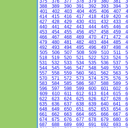
375
376
377
378
379
380
381
3
388
389
390
391
392
393
394
3
401
402
403
404
405
406
407
4
414
415
416
417
418
419
420
4
427
428
429
430
431
432
433
4
440
441
442
443
444
445
446
4
453
454
455
456
457
458
459
4
466
467
468
469
470
471
472
4
479
480
481
482
483
484
485
4
492
493
494
495
496
497
498
4
505
506
507
508
509
510
511
5
518
519
520
521
522
523
524
5
531
532
533
534
535
536
537
5
544
545
546
547
548
549
550
5
557
558
559
560
561
562
563
5
570
571
572
573
574
575
576
5
583
584
585
586
587
588
589
5
596
597
598
599
600
601
602
6
609
610
611
612
613
614
615
6
622
623
624
625
626
627
628
6
635
636
637
638
639
640
641
6
648
649
650
651
652
653
654
6
661
662
663
664
665
666
667
6
674
675
676
677
678
679
680
6
687
688
689
690
691
692
693
6