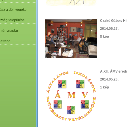
ász a déli végeken
özség települései
Czakó Gábor: Hi
2014.05.27.
ménynaptár
8 kép
etrend
A XIII. ÁMV ere
2014.05.23.
1 kép