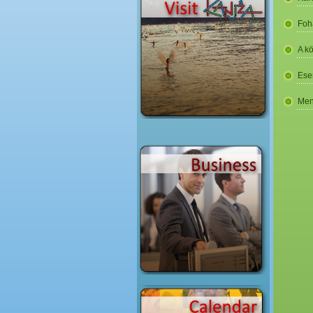
Foh
A k
Ese
Men