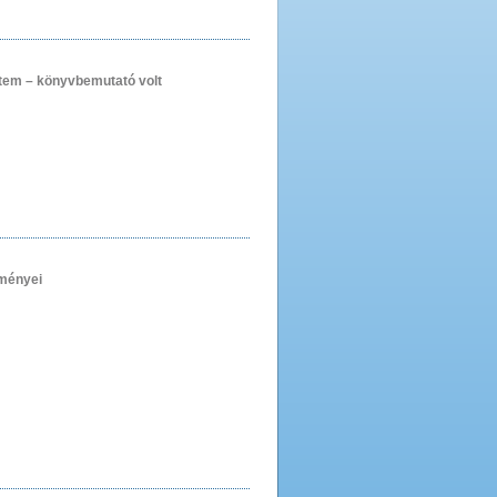
tem – könyvbemutató volt
dményei