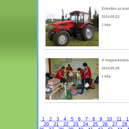
Értesítés az ara
2014.05.22.
1 kép
A magyarkanizs
2014.05.20.
1 kép
1
2
3
4
5
6
7
8
9
10
11
1
20
21
22
23
24
25
26
27
2