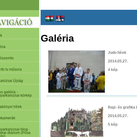
Galéria
ek
éria
Judo hírek
tószemle
2014.05.27.
nfo tv műsora
4 kép
Kanizsai Újság
o galéria -
yarkanizsai körkép
akönyvi hírek
Rajz- és grafika k
2014.05.27.
kamerák
5 kép
yarkanizsai blog -
skai diárium (Pósa
oly)