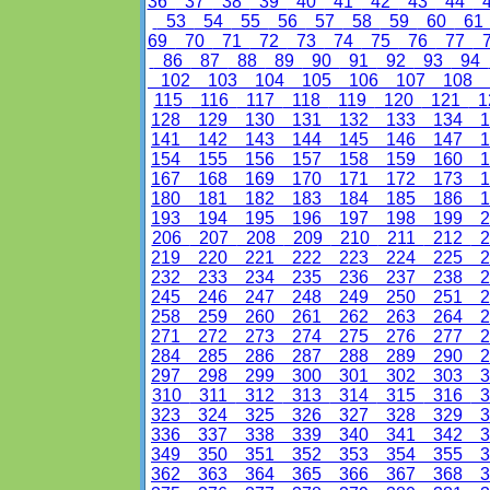
36
37
38
39
40
41
42
43
44
53
54
55
56
57
58
59
60
6
69
70
71
72
73
74
75
76
77
86
87
88
89
90
91
92
93
94
102
103
104
105
106
107
108
115
116
117
118
119
120
121
1
128
129
130
131
132
133
134
1
141
142
143
144
145
146
147
1
154
155
156
157
158
159
160
1
167
168
169
170
171
172
173
1
180
181
182
183
184
185
186
1
193
194
195
196
197
198
199
2
206
207
208
209
210
211
212
2
219
220
221
222
223
224
225
2
232
233
234
235
236
237
238
2
245
246
247
248
249
250
251
2
258
259
260
261
262
263
264
2
271
272
273
274
275
276
277
2
284
285
286
287
288
289
290
2
297
298
299
300
301
302
303
3
310
311
312
313
314
315
316
3
323
324
325
326
327
328
329
3
336
337
338
339
340
341
342
3
349
350
351
352
353
354
355
3
362
363
364
365
366
367
368
3