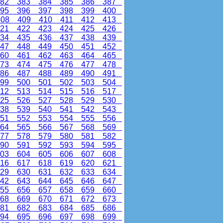
82
383
384
385
386
387
95
396
397
398
399
400
08
409
410
411
412
413
21
422
423
424
425
426
34
435
436
437
438
439
47
448
449
450
451
452
60
461
462
463
464
465
73
474
475
476
477
478
86
487
488
489
490
491
99
500
501
502
503
504
12
513
514
515
516
517
25
526
527
528
529
530
38
539
540
541
542
543
51
552
553
554
555
556
64
565
566
567
568
569
77
578
579
580
581
582
90
591
592
593
594
595
03
604
605
606
607
608
16
617
618
619
620
621
29
630
631
632
633
634
42
643
644
645
646
647
55
656
657
658
659
660
68
669
670
671
672
673
81
682
683
684
685
686
94
695
696
697
698
699