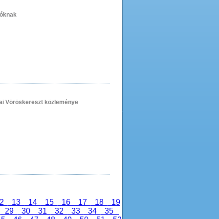
tóknak
ai Vöröskereszt közleménye
2
13
14
15
16
17
18
19
8
29
30
31
32
33
34
35