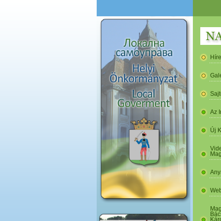
Hír
Gal
Saj
Az I
Új 
Vide
Mag
Any
Web
Mag
Bác
Kár