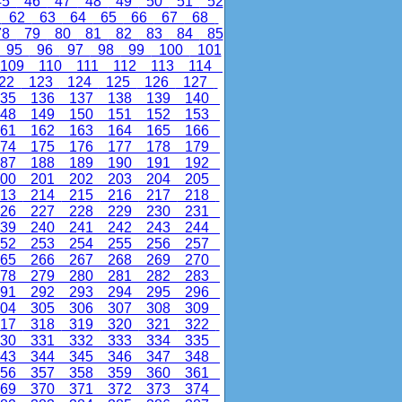
45
46
47
48
49
50
51
52
1
62
63
64
65
66
67
68
78
79
80
81
82
83
84
85
95
96
97
98
99
100
101
109
110
111
112
113
114
22
123
124
125
126
127
35
136
137
138
139
140
48
149
150
151
152
153
61
162
163
164
165
166
74
175
176
177
178
179
87
188
189
190
191
192
00
201
202
203
204
205
13
214
215
216
217
218
26
227
228
229
230
231
39
240
241
242
243
244
52
253
254
255
256
257
65
266
267
268
269
270
78
279
280
281
282
283
91
292
293
294
295
296
04
305
306
307
308
309
17
318
319
320
321
322
30
331
332
333
334
335
43
344
345
346
347
348
56
357
358
359
360
361
69
370
371
372
373
374