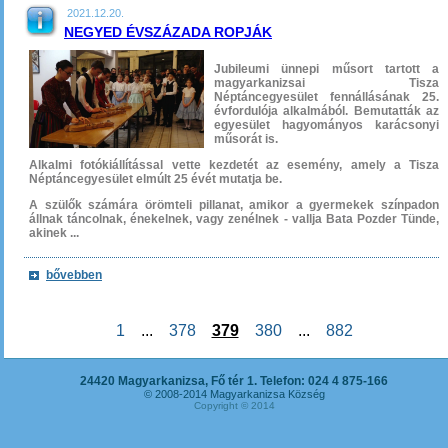
2021.12.20.
NEGYED ÉVSZÁZADA ROPJÁK
Jubileumi ünnepi műsort tartott a
magyarkanizsai Tisza
Néptáncegyesület fennállásának 25.
évfordulója alkalmából. Bemutatták az
egyesület hagyományos karácsonyi
műsorát is.
Alkalmi fotókiállítással vette kezdetét az esemény, amely a Tisza
Néptáncegyesület elmúlt 25 évét mutatja be.
A szülők számára örömteli pillanat, amikor a gyermekek színpadon
állnak táncolnak, énekelnek, vagy zenélnek - vallja Bata Pozder Tünde,
akinek ...
bővebben
1
...
378
379
380
...
882
24420 Magyarkanizsa, Fő tér 1. Telefon: 024 4 875-166
© 2008-2014 Magyarkanizsa Község
Copyright © 2014