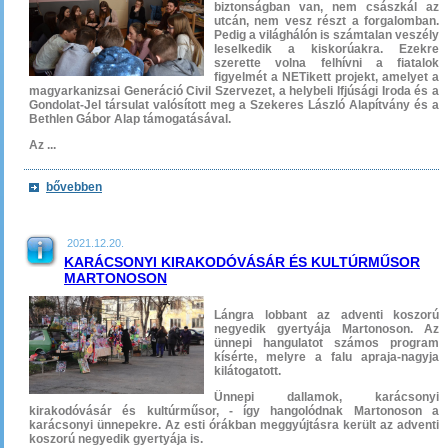
biztonságban van, nem császkál az
utcán, nem vesz részt a forgalomban.
Pedig a világhálón is számtalan veszély
leselkedik a kiskorúakra. Ezekre
szerette volna felhívni a fiatalok
figyelmét a NETikett projekt, amelyet a
magyarkanizsai Generáció Civil Szervezet, a helybeli Ifjúsági Iroda és a
Gondolat-Jel társulat valósított meg a Szekeres László Alapítvány és a
Bethlen Gábor Alap támogatásával.
Az ...
bővebben
2021.12.20.
KARÁCSONYI KIRAKODÓVÁSÁR ÉS KULTÚRMŰSOR
MARTONOSON
Lángra lobbant az adventi koszorú
negyedik gyertyája Martonoson. Az
ünnepi hangulatot számos program
kísérte, melyre a falu apraja-nagyja
kilátogatott.
Ünnepi dallamok, karácsonyi
kirakodóvásár és kultúrműsor, - így hangolódnak Martonoson a
karácsonyi ünnepekre. Az esti órákban meggyújtásra került az adventi
koszorú negyedik gyertyája is.