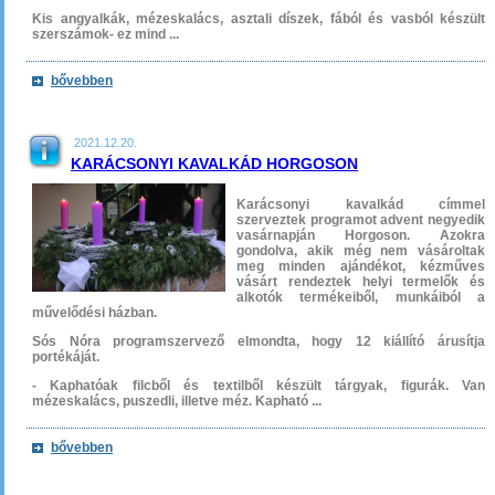
Kis angyalkák, mézeskalács, asztali díszek, fából és vasból készült
szerszámok- ez mind ...
bővebben
2021.12.20.
KARÁCSONYI KAVALKÁD HORGOSON
Karácsonyi kavalkád címmel
szerveztek programot advent negyedik
vasárnapján Horgoson. Azokra
gondolva, akik még nem vásároltak
meg minden ajándékot, kézműves
vásárt rendeztek helyi termelők és
alkotók termékeiből, munkáiból a
művelődési házban.
Sós Nóra programszervező elmondta, hogy 12 kiállító árusítja
portékáját.
- Kaphatóak filcből és textilből készült tárgyak, figurák. Van
mézeskalács, puszedli, illetve méz. Kapható ...
bővebben