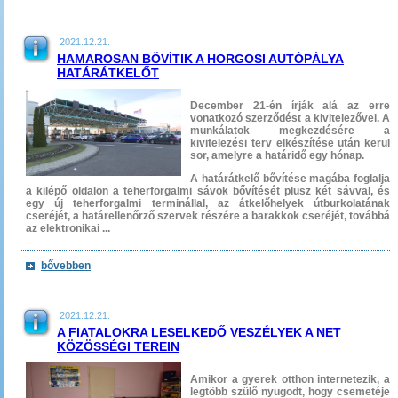
2021.12.21.
HAMAROSAN BŐVÍTIK A HORGOSI AUTÓPÁLYA
HATÁRÁTKELŐT
December 21-én írják alá az erre
vonatkozó szerződést a kivitelezővel. A
munkálatok megkezdésére a
kivitelezési terv elkészítése után kerül
sor, amelyre a határidő egy hónap.
A határátkelő bővítése magába foglalja
a kilépő oldalon a teherforgalmi sávok bővítését plusz két sávval, és
egy új teherforgalmi terminállal, az átkelőhelyek útburkolatának
cseréjét, a határellenőrző szervek részére a barakkok cseréjét, továbbá
az elektronikai ...
bővebben
2021.12.21.
A FIATALOKRA LESELKEDŐ VESZÉLYEK A NET
KÖZÖSSÉGI TEREIN
Amikor a gyerek otthon internetezik, a
legtöbb szülő nyugodt, hogy csemetéje