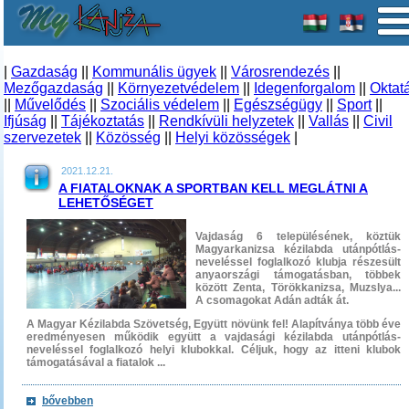
|
Gazdaság
||
Kommunális ügyek
||
Városrendezés
||
Mezőgazdaság
||
Környezetvédelem
||
Idegenforgalom
||
Oktat
||
Művelődés
||
Szociális védelem
||
Egészségügy
||
Sport
||
Ifjúság
||
Tájékoztatás
||
Rendkívüli helyzetek
||
Vallás
||
Civil
szervezetek
||
Közösség
||
Helyi közösségek
|
2021.12.21.
A FIATALOKNAK A SPORTBAN KELL MEGLÁTNI A
LEHETŐSÉGET
Vajdaság 6 településének, köztük
Magyarkanizsa kézilabda utánpótlás-
neveléssel foglalkozó klubja részesült
anyaországi támogatásban, többek
között Zenta, Törökkanizsa, Muzslya...
A csomagokat Adán adták át.
A Magyar Kézilabda Szövetség, Együtt növünk fel! Alapítványa több éve
eredményesen működik együtt a vajdasági kézilabda utánpótlás-
neveléssel foglalkozó helyi klubokkal. Céljuk, hogy az itteni klubok
támogatásával a fiatalok ...
bővebben