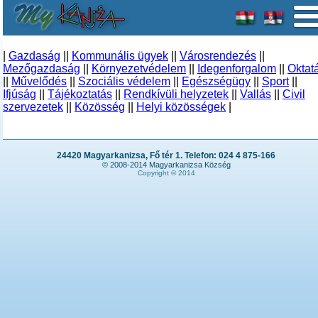
|
Gazdaság
||
Kommunális ügyek
||
Városrendezés
||
Mezőgazdaság
||
Környezetvédelem
||
Idegenforgalom
||
Oktat
||
Művelődés
||
Szociális védelem
||
Egészségügy
||
Sport
||
Ifjúság
||
Tájékoztatás
||
Rendkívüli helyzetek
||
Vallás
||
Civil
szervezetek
||
Közösség
||
Helyi közösségek
|
24420 Magyarkanizsa, Fő tér 1. Telefon: 024 4 875-166
© 2008-2014 Magyarkanizsa Község
Copyright © 2014