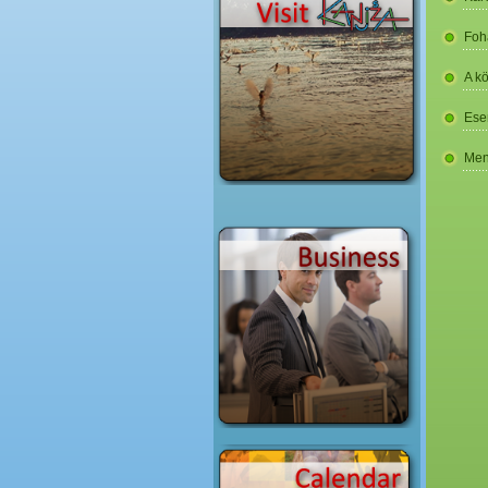
Foh
A k
Ese
Men