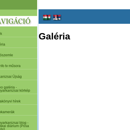
Galéria
ek
éria
tószemle
nfo tv műsora
Kanizsai Újság
o galéria -
yarkanizsai körkép
akönyvi hírek
kamerák
yarkanizsai blog -
skai diárium (Pósa
oly)