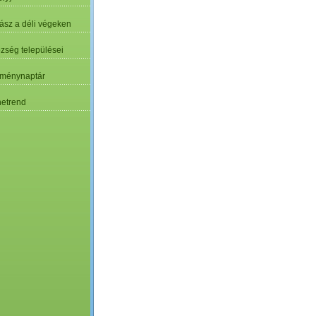
ász a déli végeken
özség települései
ménynaptár
etrend