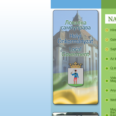
Hír
Gal
Saj
Az I
Új 
Vide
Mag
Any
Web
Mag
Bác
Kár