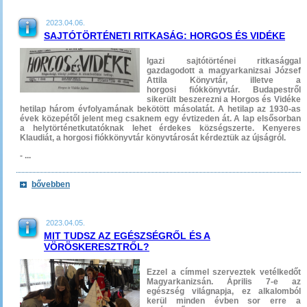
2023.04.06.
SAJTÓTÖRTÉNETI RITKASÁG: HORGOS ÉS VIDÉKE
Igazi sajtótörténei ritkasággal
gazdagodott a magyarkanizsai József
Attila Könyvtár, illetve a
horgosi fiókkönyvtár. Budapestről
sikerült beszerezni a Horgos és Vidéke
hetilap három évfolyamának bekötött másolatát. A hetilap az 1930-as
évek közepétől jelent meg csaknem egy évtizeden át. A lap elsősorban
a helytörténetkutatóknak lehet érdekes községszerte. Kenyeres
Klaudiát, a horgosi fiókkönyvtár könyvtárosát kérdeztük az újságról.
- ...
bővebben
2023.04.05.
MIT TUDSZ AZ EGÉSZSÉGRŐL ÉS A
VÖRÖSKERESZTRŐL?
Ezzel a címmel szerveztek vetélkedőt
Magyarkanizsán. Április 7-e az
egészség világnapja, ez alkalomból
kerül minden évben sor erre a