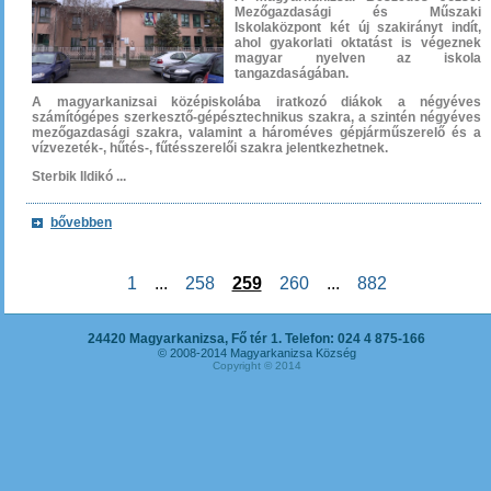
Mezőgazdasági és Műszaki
Iskolaközpont két új szakirányt indít,
ahol gyakorlati oktatást is végeznek
magyar nyelven az iskola
tangazdaságában.
A magyarkanizsai középiskolába iratkozó diákok a négyéves
számítógépes szerkesztő-gépésztechnikus szakra, a szintén négyéves
mezőgazdasági szakra, valamint a hároméves gépjárműszerelő és a
vízvezeték-, hűtés-, fűtésszerelői szakra jelentkezhetnek.
Sterbik Ildikó ...
bővebben
1
...
258
259
260
...
882
24420 Magyarkanizsa, Fő tér 1. Telefon: 024 4 875-166
© 2008-2014 Magyarkanizsa Község
Copyright © 2014