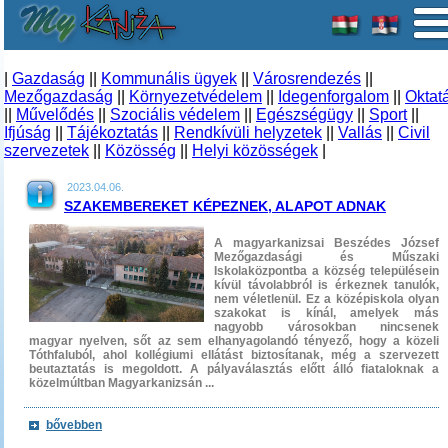
|
Gazdaság
||
Kommunális ügyek
||
Városrendezés
||
Mezőgazdaság
||
Környezetvédelem
||
Idegenforgalom
||
Oktat
||
Művelődés
||
Szociális védelem
||
Egészségügy
||
Sport
||
Ifjúság
||
Tájékoztatás
||
Rendkívüli helyzetek
||
Vallás
||
Civil
szervezetek
||
Közösség
||
Helyi közösségek
|
2023.04.06.
SZAKEMBEREKET KÉPEZNEK, ALAPOT ADNAK
A magyarkanizsai Beszédes József
Mezőgazdasági és Műszaki
Iskolaközpontba a község településein
kívül távolabbról is érkeznek tanulók,
nem véletlenül. Ez a középiskola olyan
szakokat is kínál, amelyek más
nagyobb városokban nincsenek
magyar nyelven, sőt az sem elhanyagolandó tényező, hogy a közeli
Tóthfaluból, ahol kollégiumi ellátást biztosítanak, még a szervezett
beutaztatás is megoldott. A pályaválasztás előtt álló fiataloknak a
közelmúltban Magyarkanizsán ...
bővebben