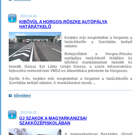
2023.04.04.
KIBŐVÜL A HORGOS-RÖSZKE AUTÓPÁLYA
HATÁRÁTKELŐ
Kedden már megindulhat a forgalom a
határátkelőn a Szerbiába belépő
oldalon.
Befejeződtek a Horgos-Röszke
autópálya határátkelő felújítási és
bővítési munkálatainak hatodik és
hetedik fázisai. Ezt Lálity Urbán Emese, a szerb infrastruktúra-
fejlesztési minisztérium VMSZ-es államtitkára jelentette be Horgoson.
Április 4-én, kedden már megindulhat a forgalom a határátkelőn a
Szerbiába belépő oldalon. A munkálatokat tavaly ...
bővebben
2023.04.03.
ÚJ SZAKOK A MAGYARKANIZSAI
SZAKKÖZÉPISKOLÁBAN
A magyarkanizsai Beszédes József