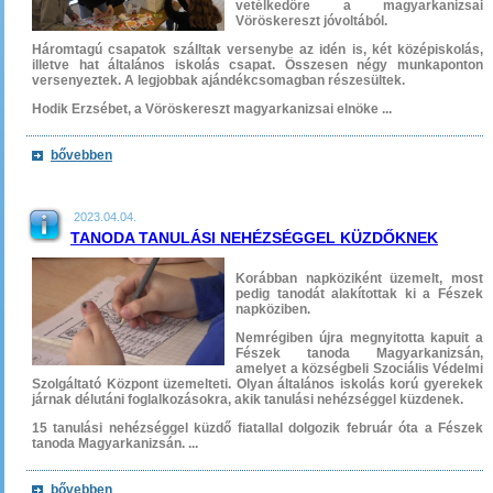
vetélkedőre a magyarkanizsai
Vöröskereszt jóvoltából.
Háromtagú csapatok szálltak versenybe az idén is, két középiskolás,
illetve hat általános iskolás csapat. Összesen négy munkaponton
versenyeztek. A legjobbak ajándékcsomagban részesültek.
Hodik Erzsébet, a Vöröskereszt magyarkanizsai elnöke ...
bővebben
2023.04.04.
TANODA TANULÁSI NEHÉZSÉGGEL KÜZDŐKNEK
Korábban napköziként üzemelt, most
pedig tanodát alakítottak ki a Fészek
napköziben.
Nemrégiben újra megnyitotta kapuit a
Fészek tanoda Magyarkanizsán,
amelyet a községbeli Szociális Védelmi
Szolgáltató Központ üzemelteti. Olyan általános iskolás korú gyerekek
járnak délutáni foglalkozásokra, akik tanulási nehézséggel küzdenek.
15 tanulási nehézséggel küzdő fiatallal dolgozik február óta a Fészek
tanoda Magyarkanizsán. ...
bővebben