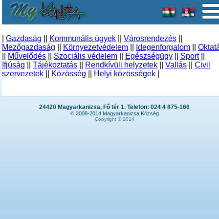
|
Gazdaság
||
Kommunális ügyek
||
Városrendezés
||
Mezőgazdaság
||
Környezetvédelem
||
Idegenforgalom
||
Oktat
||
Művelődés
||
Szociális védelem
||
Egészségügy
||
Sport
||
Ifjúság
||
Tájékoztatás
||
Rendkívüli helyzetek
||
Vallás
||
Civil
szervezetek
||
Közösség
||
Helyi közösségek
|
24420 Magyarkanizsa, Fő tér 1. Telefon: 024 4 875-166
© 2008-2014 Magyarkanizsa Község
Copyright © 2014