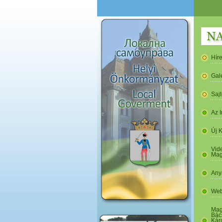
Hír
Gal
Saj
Az I
Új 
Vide
Mag
Any
Web
Mag
Bác
Kár