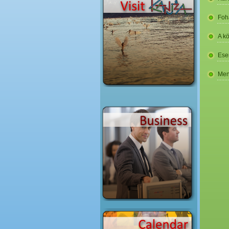
Foh
A k
Ese
Men