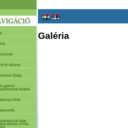
Galéria
ek
éria
tószemle
nfo tv műsora
Kanizsai Újság
o galéria -
yarkanizsai körkép
akönyvi hírek
kamerák
yarkanizsai blog -
skai diárium (Pósa
oly)