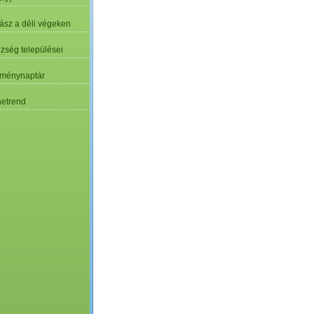
ász a déli végeken
özség települései
ménynaptár
etrend