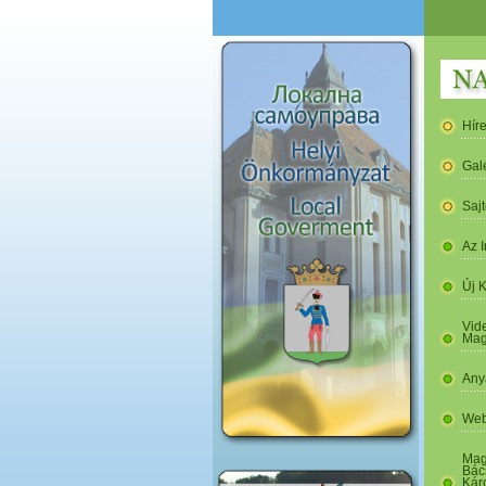
Hír
Gal
Saj
Az I
Új 
Vide
Mag
Any
Web
Mag
Bác
Kár