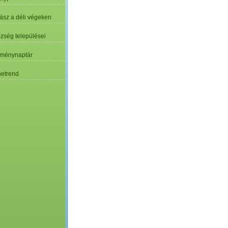
ász a déli végeken
özség települései
ménynaptár
etrend