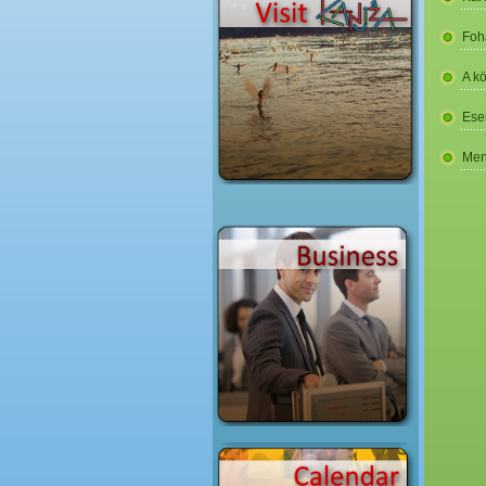
Foh
A k
Ese
Men