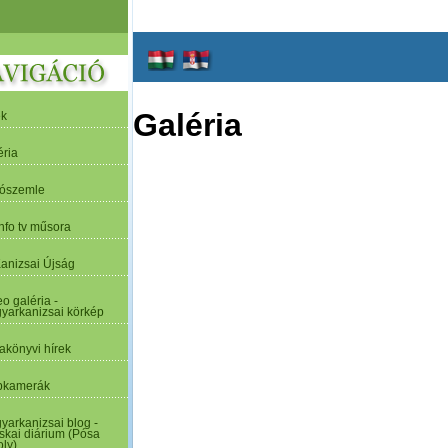
Galéria
ek
éria
tószemle
nfo tv műsora
Kanizsai Újság
o galéria -
yarkanizsai körkép
akönyvi hírek
kamerák
yarkanizsai blog -
skai diárium (Pósa
oly)