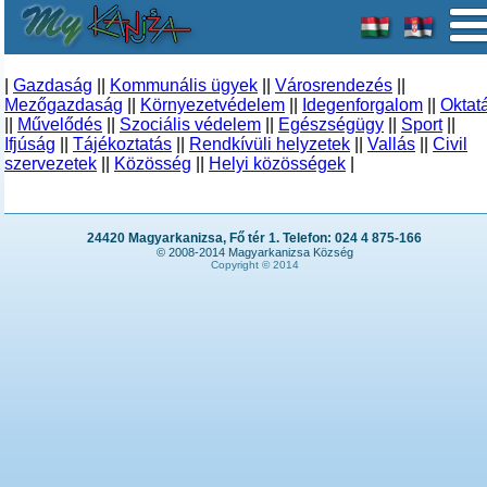
|
Gazdaság
||
Kommunális ügyek
||
Városrendezés
||
Mezőgazdaság
||
Környezetvédelem
||
Idegenforgalom
||
Oktat
||
Művelődés
||
Szociális védelem
||
Egészségügy
||
Sport
||
Ifjúság
||
Tájékoztatás
||
Rendkívüli helyzetek
||
Vallás
||
Civil
szervezetek
||
Közösség
||
Helyi közösségek
|
24420 Magyarkanizsa, Fő tér 1. Telefon: 024 4 875-166
© 2008-2014 Magyarkanizsa Község
Copyright © 2014