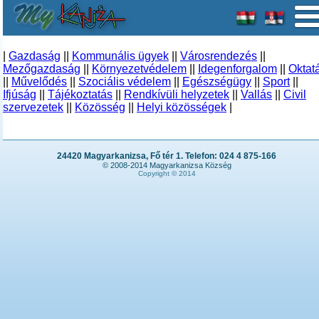
|
Gazdaság
||
Kommunális ügyek
||
Városrendezés
||
Mezőgazdaság
||
Környezetvédelem
||
Idegenforgalom
||
Oktat
||
Művelődés
||
Szociális védelem
||
Egészségügy
||
Sport
||
Ifjúság
||
Tájékoztatás
||
Rendkívüli helyzetek
||
Vallás
||
Civil
szervezetek
||
Közösség
||
Helyi közösségek
|
24420 Magyarkanizsa, Fő tér 1. Telefon: 024 4 875-166
© 2008-2014 Magyarkanizsa Község
Copyright © 2014