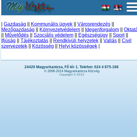
|
Gazdaság
||
Kommunális ügyek
||
Városrendezés
||
Mezőgazdaság
||
Környezetvédelem
||
Idegenforgalom
||
Oktat
||
Művelődés
||
Szociális védelem
||
Egészségügy
||
Sport
||
Ifjúság
||
Tájékoztatás
||
Rendkívüli helyzetek
||
Vallás
||
Civil
szervezetek
||
Közösség
||
Helyi közösségek
|
24420 Magyarkanizsa, Fő tér 1. Telefon: 024 4 875-166
© 2008-2014 Magyarkanizsa Község
Copyright © 2014