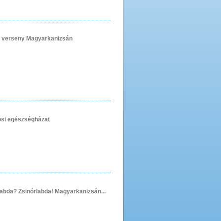
i verseny Magyarkanizsán
gosi egészségházat
a labda? Zsinórlabda! Magyarkanizsán...