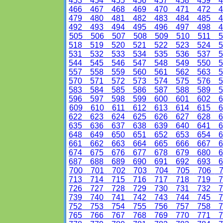
453
454
455
456
457
458
459
4
466
467
468
469
470
471
472
4
479
480
481
482
483
484
485
4
492
493
494
495
496
497
498
4
505
506
507
508
509
510
511
5
518
519
520
521
522
523
524
5
531
532
533
534
535
536
537
5
544
545
546
547
548
549
550
5
557
558
559
560
561
562
563
5
570
571
572
573
574
575
576
5
583
584
585
586
587
588
589
5
596
597
598
599
600
601
602
6
609
610
611
612
613
614
615
6
622
623
624
625
626
627
628
6
635
636
637
638
639
640
641
6
648
649
650
651
652
653
654
6
661
662
663
664
665
666
667
6
674
675
676
677
678
679
680
6
687
688
689
690
691
692
693
6
700
701
702
703
704
705
706
7
713
714
715
716
717
718
719
7
726
727
728
729
730
731
732
7
739
740
741
742
743
744
745
7
752
753
754
755
756
757
758
7
765
766
767
768
769
770
771
7