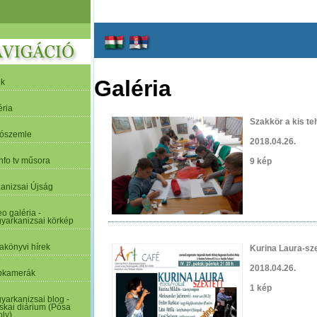
Galéria
ek
éria
Szakkör a kis t
tószemle
2018.04.26.
nfo tv műsora
9 kép
Kanizsai Újság
o galéria -
yarkanizsai körkép
akönyvi hírek
Kurina Laura-sze
2018.04.26.
kamerák
1 kép
yarkanizsai blog -
skai diárium (Pósa
oly)