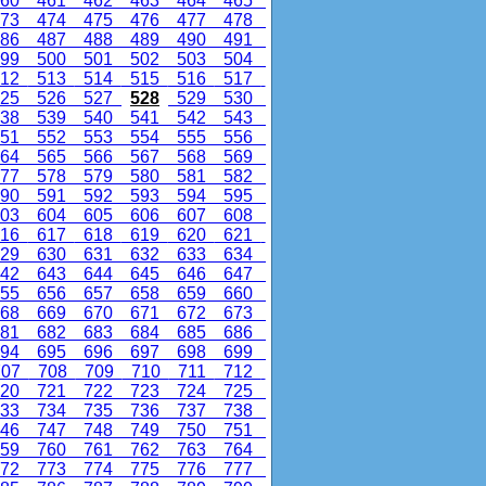
60
461
462
463
464
465
73
474
475
476
477
478
86
487
488
489
490
491
99
500
501
502
503
504
12
513
514
515
516
517
25
526
527
528
529
530
38
539
540
541
542
543
51
552
553
554
555
556
64
565
566
567
568
569
77
578
579
580
581
582
90
591
592
593
594
595
03
604
605
606
607
608
16
617
618
619
620
621
29
630
631
632
633
634
42
643
644
645
646
647
55
656
657
658
659
660
68
669
670
671
672
673
81
682
683
684
685
686
94
695
696
697
698
699
07
708
709
710
711
712
20
721
722
723
724
725
33
734
735
736
737
738
46
747
748
749
750
751
59
760
761
762
763
764
72
773
774
775
776
777