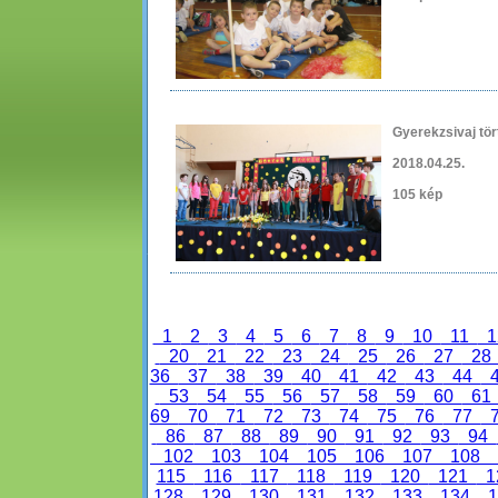
Gyerekzsivaj tö
2018.04.25.
105 kép
1
2
3
4
5
6
7
8
9
10
11
1
20
21
22
23
24
25
26
27
2
36
37
38
39
40
41
42
43
44
53
54
55
56
57
58
59
60
6
69
70
71
72
73
74
75
76
77
86
87
88
89
90
91
92
93
94
102
103
104
105
106
107
108
115
116
117
118
119
120
121
1
128
129
130
131
132
133
134
1