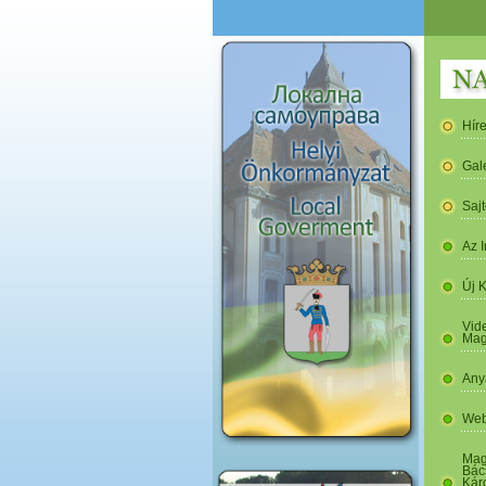
Hír
Gal
Saj
Az I
Új 
Vide
Mag
Any
Web
Mag
Bác
Kár