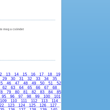
rte meg a csöndet
2
13
14
15
16
17
18
19
8
29
30
31
32
33
34
35
45
46
47
48
49
50
51
52
1
62
63
64
65
66
67
68
78
79
80
81
82
83
84
85
95
96
97
98
99
100
101
109
110
111
112
113
114
22
123
124
125
126
127
35
136
137
138
139
140