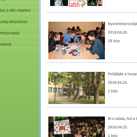
ász a déli végeken
özség települései
Nyelvhelyesség
2018.04.26.
ménynaptár
28 kép
etrend
Felújítják a hor
2018.04.25.
1 kép
Itt a labda, hol 
2018.04.25.
1 kép