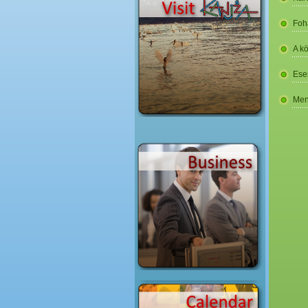
Foh
A k
Ese
Men