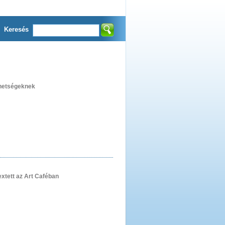
Keresés
ehetségeknek
xtett az Art Caféban