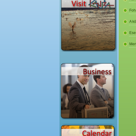
Foh
A k
Ese
Men