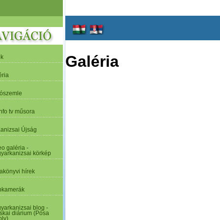
Galéria
ek
éria
tószemle
nfo tv műsora
Kanizsai Újság
o galéria -
yarkanizsai körkép
akönyvi hírek
kamerák
yarkanizsai blog -
skai diárium (Pósa
oly)