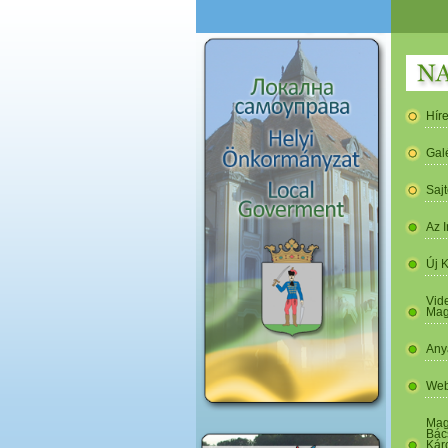
Hír
Gal
Saj
Az I
Új 
Vide
Mag
Any
Web
Mag
Bác
Kár