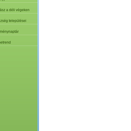
ász a déli végeken
özség települései
ménynaptár
etrend