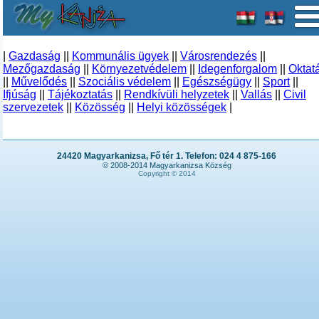
|
Gazdaság
||
Kommunális ügyek
||
Városrendezés
||
Mezőgazdaság
||
Környezetvédelem
||
Idegenforgalom
||
Oktat
||
Művelődés
||
Szociális védelem
||
Egészségügy
||
Sport
||
Ifjúság
||
Tájékoztatás
||
Rendkívüli helyzetek
||
Vallás
||
Civil
szervezetek
||
Közösség
||
Helyi közösségek
|
24420 Magyarkanizsa, Fő tér 1. Telefon: 024 4 875-166
© 2008-2014 Magyarkanizsa Község
Copyright © 2014