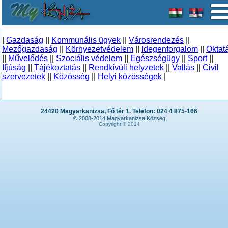
|
Gazdaság
||
Kommunális ügyek
||
Városrendezés
||
Mezőgazdaság
||
Környezetvédelem
||
Idegenforgalom
||
Oktat
||
Művelődés
||
Szociális védelem
||
Egészségügy
||
Sport
||
Ifjúság
||
Tájékoztatás
||
Rendkívüli helyzetek
||
Vallás
||
Civil
szervezetek
||
Közösség
||
Helyi közösségek
|
24420 Magyarkanizsa, Fő tér 1. Telefon: 024 4 875-166
© 2008-2014 Magyarkanizsa Község
Copyright © 2014