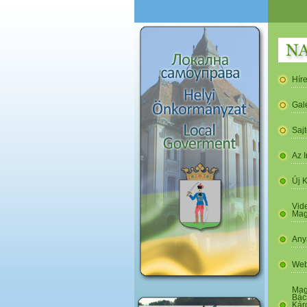
Hír
Gal
Saj
Az I
Új 
Vide
Mag
Any
Web
Mag
Bác
Kár