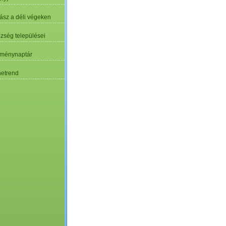
ász a déli végeken
özség települései
ménynaptár
etrend