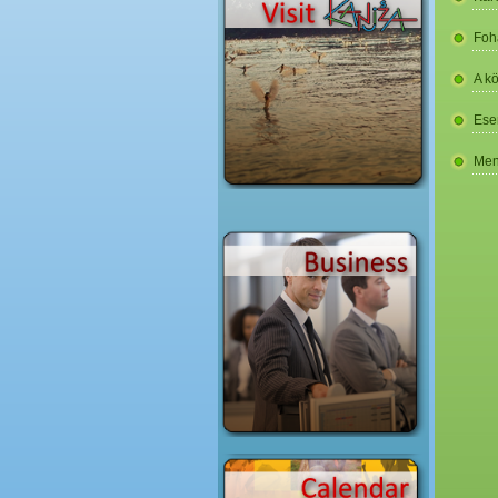
Foh
A k
Ese
Men