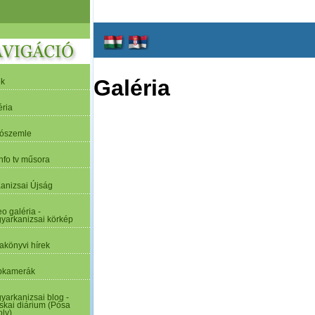
Galéria
ek
éria
tószemle
nfo tv műsora
Kanizsai Újság
o galéria -
yarkanizsai körkép
akönyvi hírek
kamerák
yarkanizsai blog -
skai diárium (Pósa
oly)