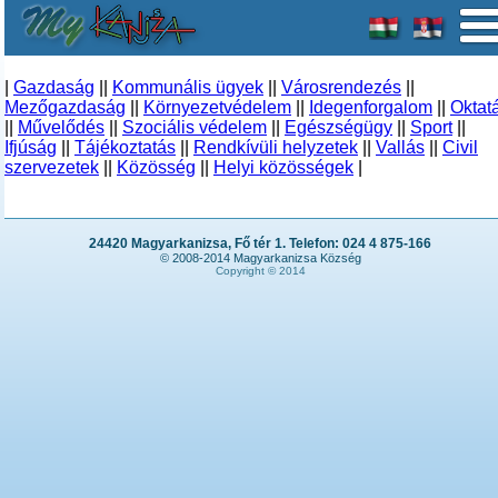
|
Gazdaság
||
Kommunális ügyek
||
Városrendezés
||
Mezőgazdaság
||
Környezetvédelem
||
Idegenforgalom
||
Oktat
||
Művelődés
||
Szociális védelem
||
Egészségügy
||
Sport
||
Ifjúság
||
Tájékoztatás
||
Rendkívüli helyzetek
||
Vallás
||
Civil
szervezetek
||
Közösség
||
Helyi közösségek
|
24420 Magyarkanizsa, Fő tér 1. Telefon: 024 4 875-166
© 2008-2014 Magyarkanizsa Község
Copyright © 2014