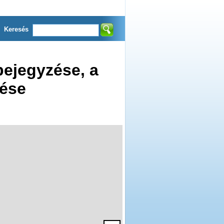
Keresés
ejegyzése, a
tése