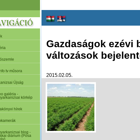
ek
Gazdaságok ezévi b
éria
változások bejelen
tószemle
nfo tv műsora
2015.02.05.
Kanizsai Újság
o galéria -
yarkanizsai körkép
akönyvi hírek
kamerák
yarkanizsai blog -
skai diárium (Pósa
oly)