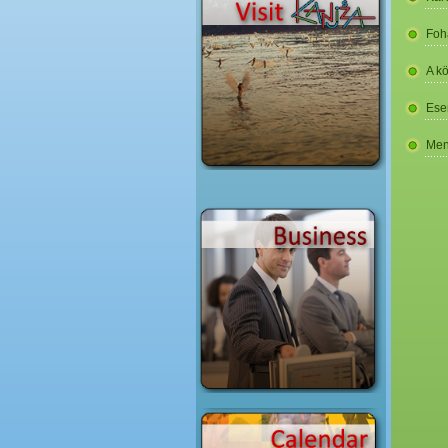
Foh
A k
Ese
Men