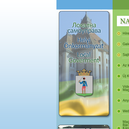
Hír
Gal
Saj
Az I
Új 
Vide
Mag
Any
Web
Mag
Bác
Kár