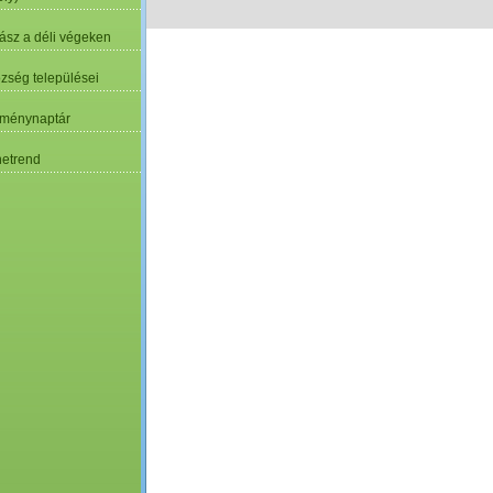
ász a déli végeken
özség települései
ménynaptár
etrend