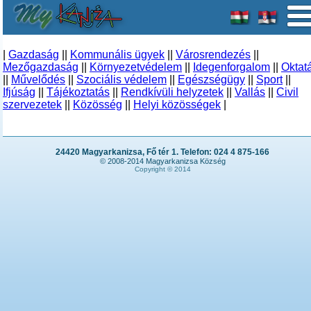
|
Gazdaság
||
Kommunális ügyek
||
Városrendezés
||
Mezőgazdaság
||
Környezetvédelem
||
Idegenforgalom
||
Oktat
||
Művelődés
||
Szociális védelem
||
Egészségügy
||
Sport
||
Ifjúság
||
Tájékoztatás
||
Rendkívüli helyzetek
||
Vallás
||
Civil
szervezetek
||
Közösség
||
Helyi közösségek
|
24420 Magyarkanizsa, Fő tér 1. Telefon: 024 4 875-166
© 2008-2014 Magyarkanizsa Község
Copyright © 2014