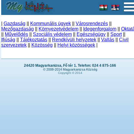
|
Gazdaság
||
Kommunális ügyek
||
Városrendezés
||
Mezőgazdaság
||
Környezetvédelem
||
Idegenforgalom
||
Oktat
||
Művelődés
||
Szociális védelem
||
Egészségügy
||
Sport
||
Ifjúság
||
Tájékoztatás
||
Rendkívüli helyzetek
||
Vallás
||
Civil
szervezetek
||
Közösség
||
Helyi közösségek
|
24420 Magyarkanizsa, Fő tér 1. Telefon: 024 4 875-166
© 2008-2014 Magyarkanizsa Község
Copyright © 2014