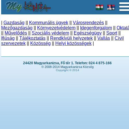
|
Gazdaság
||
Kommunális ügyek
||
Városrendezés
||
Mezőgazdaság
||
Környezetvédelem
||
Idegenforgalom
||
Oktat
||
Művelődés
||
Szociális védelem
||
Egészségügy
||
Sport
||
Ifjúság
||
Tájékoztatás
||
Rendkívüli helyzetek
||
Vallás
||
Civil
szervezetek
||
Közösség
||
Helyi közösségek
|
24420 Magyarkanizsa, Fő tér 1. Telefon: 024 4 875-166
© 2008-2014 Magyarkanizsa Község
Copyright © 2014