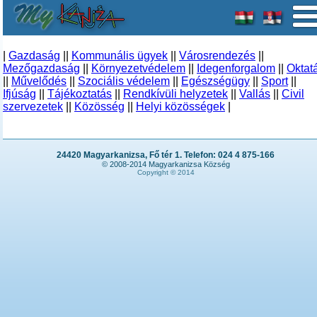
|
Gazdaság
||
Kommunális ügyek
||
Városrendezés
||
Mezőgazdaság
||
Környezetvédelem
||
Idegenforgalom
||
Oktat
||
Művelődés
||
Szociális védelem
||
Egészségügy
||
Sport
||
Ifjúság
||
Tájékoztatás
||
Rendkívüli helyzetek
||
Vallás
||
Civil
szervezetek
||
Közösség
||
Helyi közösségek
|
24420 Magyarkanizsa, Fő tér 1. Telefon: 024 4 875-166
© 2008-2014 Magyarkanizsa Község
Copyright © 2014