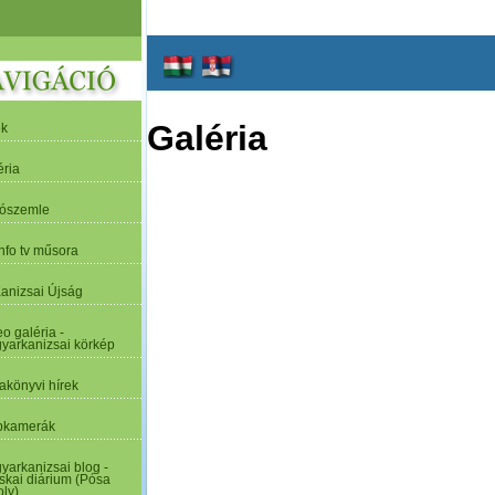
Galéria
ek
éria
tószemle
nfo tv műsora
Kanizsai Újság
o galéria -
yarkanizsai körkép
akönyvi hírek
kamerák
yarkanizsai blog -
skai diárium (Pósa
oly)