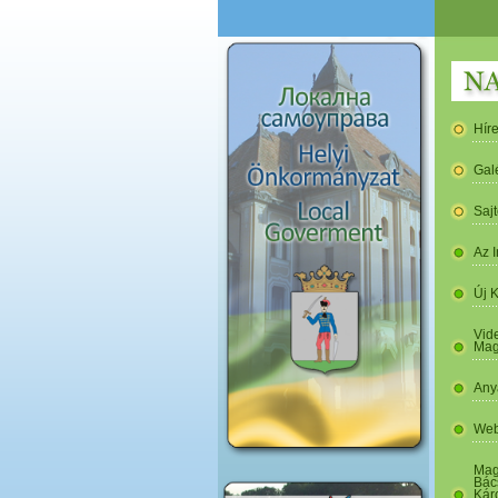
Hír
Gal
Saj
Az I
Új 
Vide
Mag
Any
Web
Mag
Bác
Kár