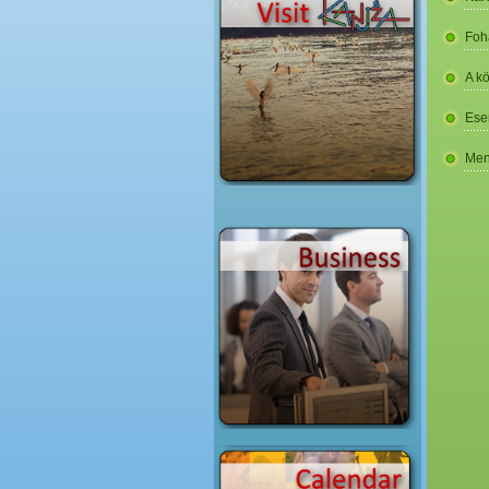
Foh
A k
Ese
Men