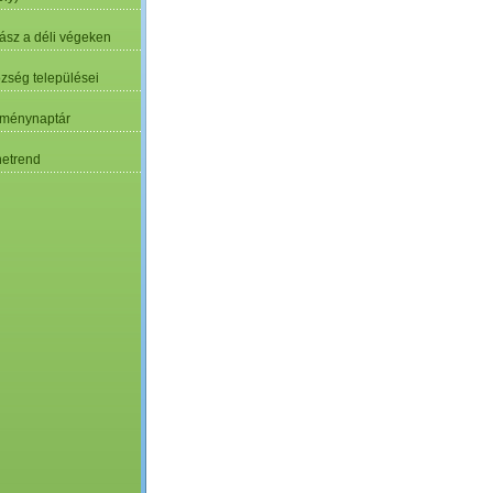
ász a déli végeken
özség települései
ménynaptár
etrend